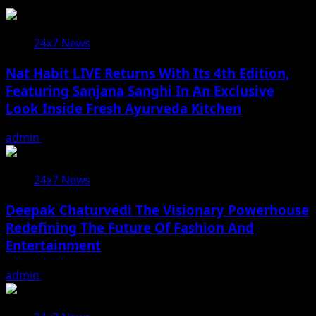
24x7 News
Nat Habit LIVE Returns With Its 4th Edition,
Featuring Sanjana Sanghi In An Exclusive
Look Inside Fresh Ayurveda Kitchen
admin
August 5, 2026
24x7 News
Deepak Chaturvedi The Visionary Powerhouse
Redefining The Future Of Fashion And
Entertainment
admin
July 31, 2026