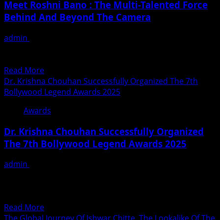
Meet Roshni Bano : The Multi-Talented Force
Exhibition
Bijnor
Behind And Beyond The Camera
By
U.S.–
admin
December 4, 2025
Based
In our recent chat with Roshni Bano, one thing stood out
Artist
she’s definitely not the type to...
Anisha
Read
Read More
Sanghani,
more
Dr. Krishna Chouhan Successfully Organized The 7th
Opened
about
Bollywood Legend Awards 2025
At
Meet
Kamalnayan
Awards
Roshni
Bajaj
Bano
Art
Dr. Krishna Chouhan Successfully Organized
:
Gallery
The 7th Bollywood Legend Awards 2025
The
Multi-
admin
December 2, 2025
Talented
Musicians Dilip Sen, Sunil Pal, singers Ritu Pathak, KK
Force
Goswami, ACP Sanjay Patil, producers Anil Singh,
Behind
Deepak...
And
Read
Read More
Beyond
more
The Global Journey Of Ishwar Chitte, The Lookalike Of The