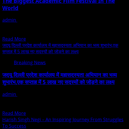
The Biggest Academic Film Festival In The
Activities
To
World
Mumbai’s
Schools
admin
December 13, 2025
&
Noida, 11 December 2025: The 18th Global Film Festival
Colleges
Noida (GFFN) 2025, presented by the AAFT, burst...
Read
Read More
more
जदयू दिल्ली प्रदेश कार्यालय में महासदस्यता अभियान का भव्य शुभारंभ,एक
about
सप्ताह में 5 लाख नए सदस्यों को जोड़ने का लक्ष्य
AAFT’s
Breaking News
18th
Global
जदयू दिल्ली प्रदेश कार्यालय में महासदस्यता अभियान का भव्य
Film
शुभारंभ,एक सप्ताह में 5 लाख नए सदस्यों को जोड़ने का लक्ष्य
Festival
Noida
admin
December 13, 2025
2025
सर्वेश कश्यप को प्रदेश महासचिव, राहुल मिश्रा को प्रधान महासचिव,अनिल
Opens
झा प्रदेश अध्यक्ष,पूर्वांचल मोर्चा व युवा जदयू...
With
Read
Read More
Spectacular
more
Harish Singh Negi – An Inspiring Journey From Struggles
Grandeur
about
To Success
—