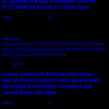
Dr. Sandeep Marwah Nominated Chair For
Of
FFI’s CINEKIND Awards For Three Years
Ishwar
Chitte,
admin
December 2, 2025
0
The
New Delhi / Kolkata, December 2025: In a landmark
Lookalike
decision that reinforces India’s commitment to
Of
compassionate and...
The
Read
Read More
Century’s
more
Actress Vandana K. Patil Has Done Many Marathi Shows,
Megastar
about
Marathi Films, Several Web Series And Hindi Projects For
Amitabh
Dr.
Which She Gained Name And Fame
Bachchan:
Sandeep
From
Actress
Marwah
Ahmedabad
Nominated
To
Actress Vandana K. Patil Has Done Many
Chair
The
Marathi Shows, Marathi Films, Several Web
For
“London
Series And Hindi Projects For Which She
FFI’s
Book
CINEKIND
Gained Name And Fame
Of
Awards
World
For
admin
December 2, 2025
0
Records”…
Three
Actress Vandana K. Patil, who is making a name for