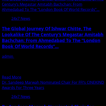
The
about
Century’s Megastar Amitabh Bachchan: From
Camera
Dr.
Ahmedabad To The “London Book Of World Records”…
Krishna
24x7 News
Chouhan
Successfully
The Global Journey Of Ishwar Chitte, The
Organized
Lookalike Of The Century’s Megastar Amitabh
The
Bachchan: From Ahmedabad To The “London
7th
Bollywood
Book Of World Records”…
Legend
Awards
admin
December 2, 2025
2025
Ishwar Harchand Chitte has carved a niche for himself by
imitating and impersonating the famous Bollywood
actor...
Read
Read More
more
Dr. Sandeep Marwah Nominated Chair For FFI’s CINEKIND
about
Awards For Three Years
The
24x7 News
Global
Journey