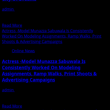
Featuring
admin
December 17, 2025
Rehaa
Mumbai. Every day, thousands of people arrive in the city
Khann,
of dreams, Mumbai, with the intention of...
Sung
Read
Read More
By
more
Actress -Model Munazza Sabuwala Is Consistently
“Lal
about
Worked On Modeling Assignments, Ramp Walks, Print
Pari”
Actress
Shoots & Advertising Campaigns
Fame
Nandini
Singer
Online News
Upadhyay
Simar
The
Kaur
Actress -Model Munazza Sabuwala Is
Success
Consistently Worked On Modeling
Story
Assignments, Ramp Walks, Print Shoots &
Of
Singer
Advertising Campaigns
And
Her
admin
December 17, 2025
Melodious
Munazza Sabuwala, who is rapidly making her mark on
Flight
the journey from model to actress, will soon...
Read
In
Read More