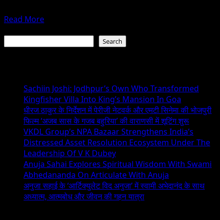
Years
herself in the Hindi and Marathi industries,...
Read
Read More
more
Search
about
Search
Actress
Vandana
Recent Posts
K.
Patil
Sachiin Joshi: Jodhpur’s Own Who Transformed
Has
Kingfisher Villa Into King’s Mansion In Goa
Done
धीरज ठाकुर के निर्देशन में पेरीजी नेटवर्क और एमटी सिनेमा की भोजपुरी
Many
फिल्म ‘अजब सास के गजब बहुरिया’ की वाराणसी में शूटिंग शुरू
Marathi
VKDL Group’s NPA Bazaar Strengthens India’s
Shows,
Distressed Asset Resolution Ecosystem Under The
Marathi
Leadership Of V K Dubey
Films,
Anuja Sahai Explores Spiritual Wisdom With Swami
Several
Abhedananda On Articulate With Anuja
Web
अनुजा सहाई के ‘आर्टिक्युलेट विद अनुजा’ में स्वामी अभेदानंद के साथ
Series
अध्यात्म, आत्मबोध और जीवन की गहन यात्रा
And
Hindi
Recent Comments