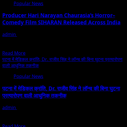
Cases
Popular News
Town
Across
Dreamer
India
Producer Hari Narayan Chaurasia’s Horror–
To
Comedy Film SIHARAN Released Across India
OTT
Star:
admin
December 15, 2025
Dev
The terror of the “Choti Katwa Witch” now in cinema halls
Karan
Mumbai : The much-discussed horror–comedy film...
Singh’s
Read
Read More
Big
more
पटना में मेडिकल क्रांति, Dr. राजीव सिंह ने लॉन्च की बिना घुटना प्रत्यारोपण
Break
about
वाली आधुनिक तकनीक
In
Producer
“SAARYA”
Popular News
Hari
Narayan
पटना में मेडिकल क्रांति, Dr. राजीव सिंह ने लॉन्च की बिना घुटना
Chaurasia’s
प्रत्यारोपण वाली आधुनिक तकनीक
Horror–
Comedy
admin
December 15, 2025
Film
पटना। बिहार में स्वास्थ्य सेवाओं को नई ऊंचाई देने वाले डॉक्टरों की सूची में
SIHARAN
अगर सबसे भरोसेमंद...
Released
Read
Read More