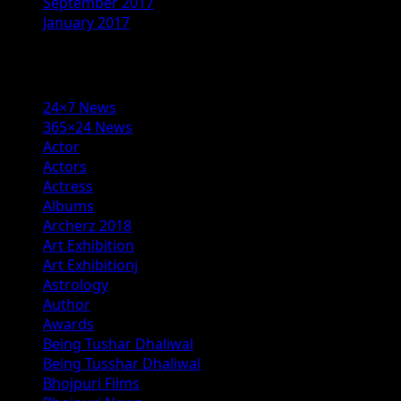
September 2017
January 2017
Categories
24×7 News
365×24 News
Actor
Actors
Actress
Albums
Archerz 2018
Art Exhibition
Art Exhibitionj
Astrology
Author
Awards
Being Tushar Dhaliwal
Being Tusshar Dhaliwal
Bhojpuri Films