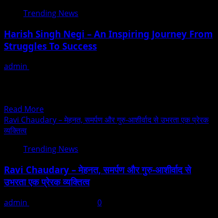
जदयू
Crowned
Trending News
दिल्ली
The
प्रदेश
Biggest
Harish Singh Negi – An Inspiring Journey From
कार्यालय
Academic
Struggles To Success
में
Film
महासदस्यता
Festival
admin
December 8, 2025
अभियान
In
Rudraprayag, Uttarakhand (Gwans Village): Harish Singh
का
The
Negi, originally from Gwans village in Rudraprayag
भव्य
World
district, has today established...
शुभारंभ,एक
Read
Read More
सप्ताह
more
Ravi Chaudary – मेहनत, समर्पण और गुरु-आशीर्वाद से उभरता एक प्रेरक
में
about
व्यक्तित्व
5
Harish
लाख
Trending News
Singh
नए
Negi
सदस्यों
Ravi Chaudary – मेहनत, समर्पण और गुरु-आशीर्वाद से
–
को
उभरता एक प्रेरक व्यक्तित्व
An
जोड़ने
Inspiring
का
admin
December 8, 2025
0
Journey
लक्ष्य
Muzaffarnagar, Uttar Pradesh: Ravi Chaudary, PFN Hub के
From