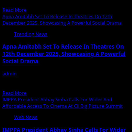
संस्थापक, आज फिटनेस जगत में अपनी ईमानदारी, लगन और...
Struggles
Read
Read More
To
more
Apna Amitabh Set To Release In Theatres On 12th
Success
about
December 2025, Showcasing A Powerful Social Drama
Ravi
Trending News
Chaudary
–
Apna Amitabh Set To Release In Theatres On
मेहनत,
12th December 2025, Showcasing A Powerful
समर्पण
Social Drama
और
गुरु-
admin
December 8, 2025
आशीर्वाद
MUMBAI — Apna Amitabh is hitting theatres on 12th
से
December 2025. And no, this is not about...
उभरता
Read
Read More
एक
more
IMPPA President Abhay Sinha Calls For Wider And
प्रेरक
about
Affordable Access To Cinema At CII Big Picture Summit
व्यक्तित्व
Apna
Web News
Amitabh
Set
IMPPA President Abhay Sinha Calls For Wider
To