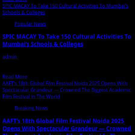
Across
more
SPIC MACAY To Take 150 Cultural Activities To Mumbai’s
India
about
Schools & Colleges
पटना
Popular News
में
मेडिकल
SPIC MACAY To Take 150 Cultural Activities To
क्रांति,
Mumbai’s Schools & Colleges
Dr.
राजीव
admin
December 15, 2025
सिंह
Mumbai, December 14, 2025 — SPIC MACAY (Society for
ने
the Promotion of Indian Classical Music and Culture...
लॉन्च
Read
Read More
की
more
AAFT’s 18th Global Film Festival Noida 2025 Opens With
बिना
about
Spectacular Grandeur — Crowned The Biggest Academic
घुटना
SPIC
Film Festival In The World
प्रत्यारोपण
MACAY
वाली
Breaking News
To
आधुनिक
Take
तकनीक
AAFT’s 18th Global Film Festival Noida 2025
150
Opens With Spectacular Grandeur — Crowned
Cultural