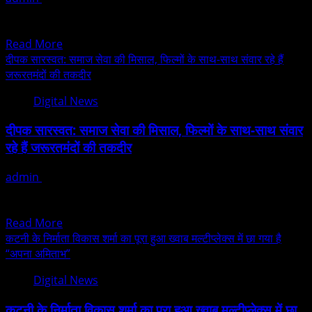
मुम्बई. सिर्फ 11 साल की रिद्धि मंगेश पाटिल ने अपने अभिनय से सबको
वर्ल्ड
आश्चर्यजनक कर दिया है....
मीडिया
Read
Read More
प्रोडक्शन
more
दीपक सारस्वत: समाज सेवा की मिसाल, फिल्मों के साथ-साथ संवार रहे हैं
की
about
जरूरतमंदों की तकदीर
हिंदी
सिर्फ़
वेब
Digital News
11
सीरीज
साल
“कच्चे
दीपक सारस्वत: समाज सेवा की मिसाल, फिल्मों के साथ-साथ संवार
की
रिश्ते
रहे हैं जरूरतमंदों की तकदीर
रिद्धि
पार्ट
मंगेश
2”
admin
December 19, 2025
पाटिल
में
मनोरंजन जगत की चकाचौंध से दूर, फिल्म निर्माता और समाजसेवी दीपक
ने
मुख्य
सारस्वत ने समाज सेवा के क्षेत्र...
ग्रीन
भूमिका
Read
Read More
वर्ल्ड
निभाई
more
कटनी के निर्माता विकास शर्मा का पूरा हुआ ख्वाब मल्टीप्लेक्स में छा गया है
मीडिया
about
“अपना अमिताभ”
प्रोडक्शन
दीपक
की
Digital News
सारस्वत:
हिंदी
समाज
वेब
कटनी के निर्माता विकास शर्मा का पूरा हुआ ख्वाब मल्टीप्लेक्स में छा