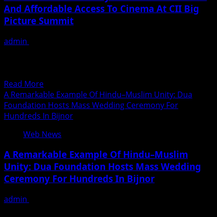
And Affordable Access To Cinema At CII Big
Release
Picture Summit
In
Theatres
admin
December 7, 2025
On
The President of the Indian Motion Picture Producers’
12th
Association (IMPPA), Mr. Abhay Sinha, emphasized the
December
urgent need...
2025,
Read
Read More
Showcasing
more
A Remarkable Example Of Hindu–Muslim Unity: Dua
A
about
Foundation Hosts Mass Wedding Ceremony For
Powerful
IMPPA
Hundreds In Bijnor
Social
President
Drama
Web News
Abhay
Sinha
A Remarkable Example Of Hindu–Muslim
Calls
Unity: Dua Foundation Hosts Mass Wedding
For
Ceremony For Hundreds In Bijnor
Wider
And
admin
December 7, 2025
Affordable
Najibabad, Bijnor (Uttar Pradesh): Celebrating its first
Access