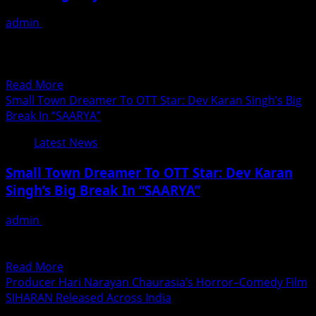
Cognitive
admin
December 16, 2025
Deficit,
New Delhi / Mumbai: The rapidly increasing burden of
Sparks
Non-Performing Assets (NPAs) has emerged as a
Urgent
serious...
Debate
Read
Read More
on
more
Small Town Dreamer To OTT Star: Dev Karan Singh’s Big
Education
about
Break In “SAARYA”
and
VKDL
Knowledge
Latest News
NPA
Autonomy
Advisory
Small Town Dreamer To OTT Star: Dev Karan
Council
Singh’s Big Break In “SAARYA”
Led
By
admin
December 16, 2025
V
Actor Dev Karan Singh from Shahjahanpur has landed an
K
important role in the web series Saarya. Sharing...
Dubey
Read
Read More
Resolving
more
Producer Hari Narayan Chaurasia’s Horror–Comedy Film
Major
about
SIHARAN Released Across India
Financial
Small