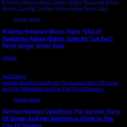
more
R-Series Releases Music Video “KAJLA” Featuring Rehaa
गया
about
Khann, Sung By “Lal Pari” Fame Singer Simar Kaur
है
Anand
“अपना
Online News
Pandey
अमिताभ”
Industrialist–
R-Series Releases Music Video “KAJLA”
Philanthropist
Featuring Rehaa Khann, Sung By “Lal Pari”
Creates
Fame Singer Simar Kaur
History
An
admin
December 17, 2025
Inspiring
Mumbai. Producer and actress Rehaa Khann is now
Journey
coming out with a new music video titled “Kajla”....
From
Read
Read More
Zero
more
Actress Nandini Upadhyay The Success Story Of Singer
To
about
And Her Melodious Flight In The City Of Dreams
Zenith
R-
Online News
Series
Releases
Actress Nandini Upadhyay The Success Story
Music
Of Singer And Her Melodious Flight In The
Video
City Of Dreams
“KAJLA”