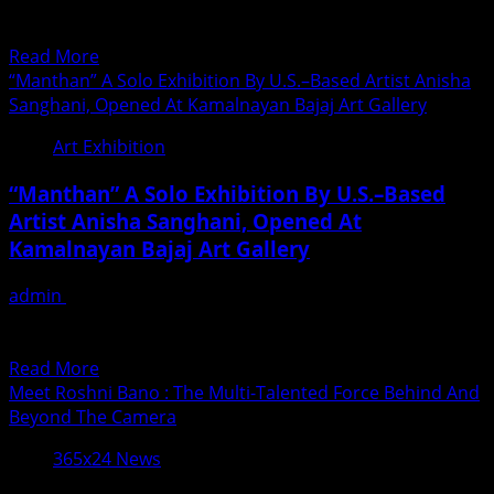
anniversary, Dua Foundation organized a grand mass
To
wedding ceremony in...
Cinema
Read
Read More
At
more
“Manthan” A Solo Exhibition By U.S.–Based Artist Anisha
CII
about
Sanghani, Opened At Kamalnayan Bajaj Art Gallery
Big
A
Picture
Art Exhibition
Remarkable
Summit
Example
“Manthan” A Solo Exhibition By U.S.–Based
Of
Artist Anisha Sanghani, Opened At
Hindu–
Kamalnayan Bajaj Art Gallery
Muslim
Unity:
admin
December 5, 2025
Dua
Manthan: Let the Churn Begin Within You”, a solo show
Foundation
by U.S.–based artist and educator Anisha Sanghani...
Hosts
Read
Read More
Mass
more
Meet Roshni Bano : The Multi-Talented Force Behind And
Wedding
about
Beyond The Camera
Ceremony
“Manthan”
For
365x24 News
A
Hundreds
Solo
In