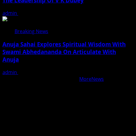
The Leadership Of V K Dubey
admin
August 5, 2026
Breaking News
Anuja Sahai Explores Spiritual Wisdom With
Swami Abhedananda On Articulate With
Anuja
admin
August 5, 2026
Copyright © All rights reserved.
|
MoreNews
by AF
themes.