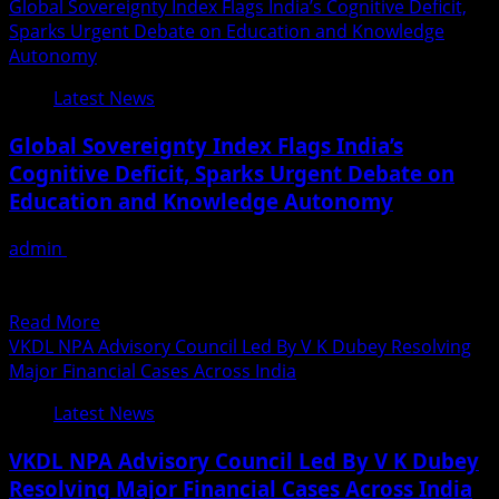
more
The
Global Sovereignty Index Flags India’s Cognitive Deficit,
about
City
Sparks Urgent Debate on Education and Knowledge
Actress
Of
Autonomy
-
Dreams
Latest News
Model
Munazza
Global Sovereignty Index Flags India’s
Sabuwala
Cognitive Deficit, Sparks Urgent Debate on
Is
Education and Knowledge Autonomy
Consistently
Worked
admin
December 16, 2025
On
India, December 16, 2025: The release of the world’s first
Modeling
Sovereignty Index by the International Burke Institute,...
Assignments,
Read
Read More
Ramp
more
VKDL NPA Advisory Council Led By V K Dubey Resolving
Walks,
about
Major Financial Cases Across India
Print
Global
Shoots
Latest News
Sovereignty
&
Index
Advertising
VKDL NPA Advisory Council Led By V K Dubey
Flags
Campaigns
Resolving Major Financial Cases Across India
India’s