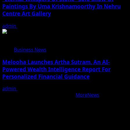
Paintings By Uma Krishnamoorthy In Nehru
Centre Art Gallery
admin
August 7, 2026
Business News
Melooha Launches Artha Sutram, An AI-
Powered Wealth Intelligence Report For
Personalized Financial Guidance
admin
August 7, 2026
Copyright © All rights reserved.
|
MoreNews
by AF
themes.