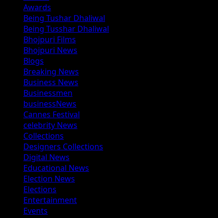
Awards
Being Tushar Dhaliwal
Being Tusshar Dhaliwal
Bhojpuri Films
Bhojpuri News
Blogs
Breaking News
Business News
Businessmen
businessNews
Cannes Festival
celebrity News
Collections
Designers Collections
Digital News
Educational News
Election News
Elections
Entertainment
Events