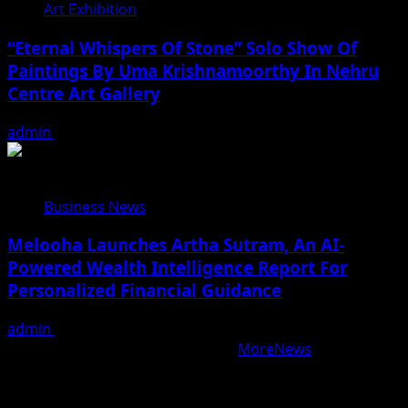
Art Exhibition
“Eternal Whispers Of Stone” Solo Show Of
Paintings By Uma Krishnamoorthy In Nehru
Centre Art Gallery
admin
August 7, 2026
Business News
Melooha Launches Artha Sutram, An AI-
Powered Wealth Intelligence Report For
Personalized Financial Guidance
admin
August 7, 2026
Copyright © All rights reserved.
|
MoreNews
by AF
themes.