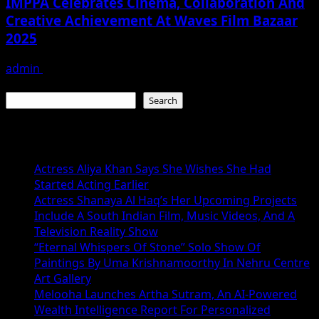
IMPPA Celebrates Cinema, Collaboration And
Creative Achievement At Waves Film Bazaar
2025
admin
November 23, 2025
Search
Search
Recent Posts
Actress Aliya Khan Says She Wishes She Had
Started Acting Earlier
Actress Shanaya Al Haq’s Her Upcoming Projects
Include A South Indian Film, Music Videos, And A
Television Reality Show
“Eternal Whispers Of Stone” Solo Show Of
Paintings By Uma Krishnamoorthy In Nehru Centre
Art Gallery
Melooha Launches Artha Sutram, An AI-Powered
Wealth Intelligence Report For Personalized