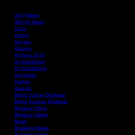
Categories
24×7 News
365×24 News
Actor
Actors
Actress
Albums
Archerz 2018
Art Exhibition
Art Exhibitionj
Astrology
Author
Awards
Being Tushar Dhaliwal
Being Tusshar Dhaliwal
Bhojpuri Films
Bhojpuri News
Blogs
Breaking News
Business News