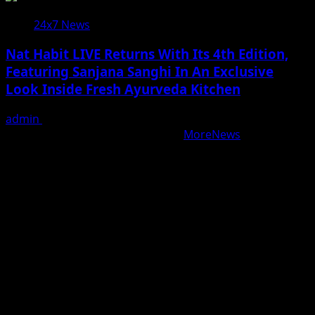
24x7 News
Nat Habit LIVE Returns With Its 4th Edition,
Featuring Sanjana Sanghi In An Exclusive
Look Inside Fresh Ayurveda Kitchen
admin
August 5, 2026
Copyright © All rights reserved.
|
MoreNews
by AF
themes.