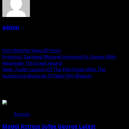
admin
Administrator
Visit Website
View All Posts
Post
Previous:
Sandeep Marwah Honored In Greece With
Alexander The Great Award
navigation
Next:
Trailer Launch Of The Film Paglu With The
Auspicious Muhurat Of New Film Bhairav
Related Stories
Actress
Model Actress Sofee George Latest