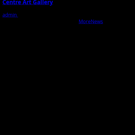
Centre Art Gallery
admin
August 7, 2026
Copyright © All rights reserved.
|
MoreNews
by AF
themes.