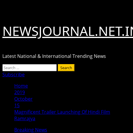
Skip
August 9, 2026
to
content
NEWSJOURNAL.NET.I
Latest National & International Trending News
Primary
Search
Menu
for:
Subscribe
Home
2019
October
15
Magnificent Trailer Launching Of Hindi Film
Ramrajya
Breaking News