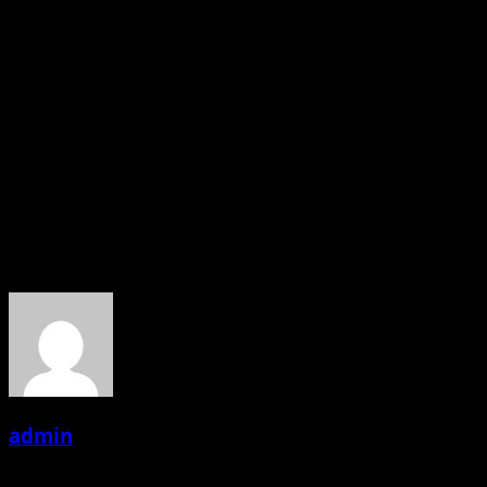
फिल्म “रामराज्य” में हमनें शिक्षा प्रणाली के उदाहरण स्थापित किए हैं जिसमें
भौतिक, सामाजिक और सूचना प्रौद्योगिकी के अलावा सच्चा इतिहास, पौराणिक
कथाएं, वेद, पवित्र महाकाव्य शामिल होने चाहिए वाली बात रखी गई है।
फ़िल्म में सरकारी या निजी कार्यालयों में रिश्वत या भ्रष्टाचार को खत्म करने की
विधि भी दर्शायी गयी है तथा सांप्रदायिक हिंसा और घृणा जैसी गंभीर समस्या का
समाधान भी बताने की कोशिश की गई है और इन सभी के पीछे के लोगों का
पर्दाफाश किया गया है।
About the Author
admin
Administrator