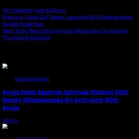
Visit Website
View All Posts
Post
Previous:
SuperGirl Teaser Launched By Choreographer
Sandip Soparrkar
navigation
Next:
Song Recording of Hindi Album Ishq To Hona Hi
Tha Held At Mumbai
Related Stories
Breaking News
Anuja Sahai Explores Spiritual Wisdom With
Swami Abhedananda On Articulate With
Anuja
admin
August 5, 2026