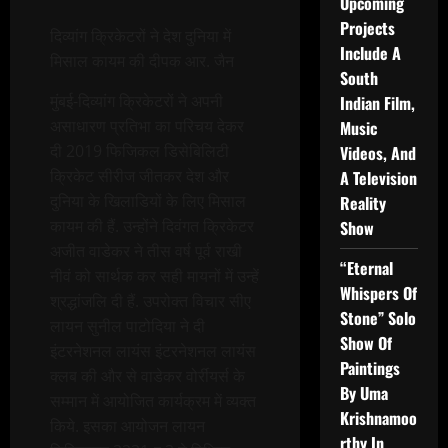
Upcoming
Projects
दिव्यांग क्रिकेटरों ने देश दुनिया में
Include A
मिसाल कायम की दीपक आर. जैन
South
मुंबई-दिव्यांग क्रिकेटरों ने अपनी
Indian Film,
असाधारण प्रतिभा का परिचय देकर
Music
दी 2019 फिजिकल डिसेबिलिटी
Videos, And
क्रिकेट सीरीज जीतकर देश और
A Television
दुनिया के खिलाडियों के लिए मिसाल
Reality
कायम की हैं. उन्होंने दिवंगत क्रिकेटर
Show
अजीत वाडेकर ने तीस वर्ष पूर्व राखी
“Eternal
नीवं को सार्थक कर सही मायनों में उन्हें
Whispers Of
श्रद्धांजलि दी हैं. उपरोक्त विचार सीए
Stone” Solo
लायन सुनील पाटोदिया ने दी
Show Of
इंटरनेशनल लायंस इंटरनेशनल लायंस
Paintings
क्लब की और से वाडेकर वोर्रीयर्स के
By Uma
सम्मान में आयोजित कार्यक्रम में व्यक्त
Krishnamoo
किये. इसका आयोजन लायन
rthy In