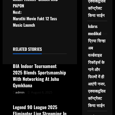
एक्सक्लूसिव
t
PAPON
कॉन्ट्रैक्ट
Next:
n
किया साईन
Marathi Movie Fakt 12 Tass
a
Music Launch
kıbrıs
v
medikal
on
i
प्रिया सिन्हा
g
अब
RELATED STORIES
sports special
वर्ल्डवाइड
a
रिकॉर्ड्स के
t
BIA Indoor Tournament
गाने और
2025 Blends Sportsmanship
i
फिल्मों में ही
With Networking At Juhu
o
आएंगी नजर,
Gymkhana
n
एक्सक्लूसिव
admin
August 6, 2025
sports special
कॉन्ट्रैक्ट
किया साईन
Legend 90 League 2025
Eliminator Live Streaming In