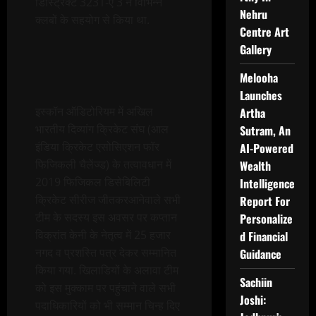
डिस्ट्रिक्ट 3231-ए 3 ने विभिन्न
Nehru
क्लबों के सहयोग से किया था.
Centre Art
Gallery
Melooha
Launches
इस्कॉन ऑडिटोरियम में अखिल
Artha
भारतीय दिव्यांग क्रिकेट संघ (आल
Sutram, An
इंडिया क्रिकेट एसोसिएशन फॉर
AI-Powered
फिजिकली चैलेंज्ड) के तत्वावधान में
Wealth
2019 फिजिकल डिसेबिलिटी
Intelligence
क्रिकेट सीरीज जीतकरआनेवाले सभी
Report For
टीम के सदस्य इस अवसर पर कप्तान
Personalize
विक्रांत केनी के नेतृत्व में 25 हजार
d Financial
नगद व प्रशस्ति पत्र देकर सम्मानित
Guidance
किया गया. खिलाडियों के अलावा टीम
Sachiin
को इस मुक्काम पर पहुंचाने वाले सभी
Joshi:
पदाधिकारियों को भी सम्मान चिन्ह दिए