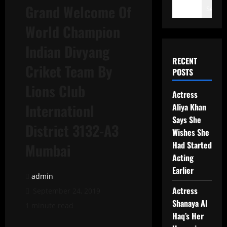
Grand Welcome Of
Search
World Champion
Indian Divyang
RECENT
Criket Team By
POSTS
Lions Club
Actress
Internationl
Aliya Khan
Says She
District 3132-A3
Wishes She
Had Started
Mumbai
Acting
Earlier
admin
Actress
September 24, 2019
Shanaya Al
1 minute read
Haq’s Her