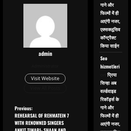
गाने और
फिल्मों में ही
आएंगी नजर,
एक्सक्लूसिव
कॉन्ट्रैक्ट
किया साईन
admin
Seo
hizmetleri
Administrator
प्रिया
on
Visit Website
सिन्हा अब
View All Posts
वर्ल्डवाइड
रिकॉर्ड्स के
P
गाने और
Previous:
REHEARSAL OF REHMATEIN 7
फिल्मों में ही
o
WITH RENOWNED SINGERS
आएंगी नजर,
s
ANKIT TIWARI- SHAAN AND