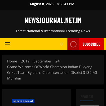
Skip
August 8, 2026
8:38:44 PM
to
content
NEWSJOURNAL.NET.IN
Latest National & International Trending News
SUBSCRIBE
Primary
Menu
Home
2019
September
24
Grand Welcome Of World Champion Indian Divyang
Criket Team By Lions Club Internationl District 3132-A3
Mumbai
SEARCH
sports special