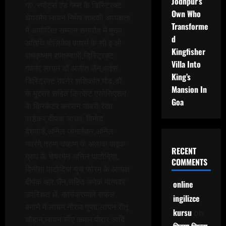
Jodhpur’s
गए. स्पोर्ट्स एंड गेम्स के डिस्ट्रिक्ट
Own Who
चेयरमैन लायन निमेष शाहकी अध्यक्षता
Transforme
में आयोजित सम्मान समारोह में मुख्य
d
अतिथि पोलिकेब वायर्स के सी इ ओ
Kingfisher
रामकृष्नन रामास्वामी,डिस्ट्रिक्ट
Villa Into
गवर्नर लायन डॉ अजीत जैन,वाईस
King’s
डिस्ट्रिक्ट गवर्नर शशिकांत मोढ़,डॉ.
Mansion In
के मुद्दसर सहित क्रिकेट एसोसिएशन
Goa
के क्रिकेटर करसन घावरी,रेखा
वाडेकर,दीपक जाधव, विनोद
देशपांडे,अनिल जोगलेकर,अनिल
नवरंगे,तरुण चव्हाण के अलावा बाइक
RECENT
ग्रुप के चेयरमैन अनिल पाटोदिया,
COMMENTS
विनीता पाटोदिया युथ फोरम के अध्यक्ष
दीपक आर.जैन,सहित अनेक मान्यवर
online
उपस्थित थे. कार्यक्रमको सफल
ingilizce
बनाने में लायन नीरज गुप्ता,लायन रीतू
kursu
on
चौहान,लायन सीए कमल पोद्दार,आदि