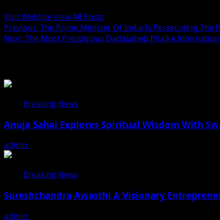
Visit Website
View All Posts
Post
Previous:
The Prime Minister Of India Is Persecuting The 
Next:
The Most Prestigious Dadasaheb Phalke International 
navigation
Related Stories
Breaking News
Anuja Sahai Explores Spiritual Wisdom With S
admin
August 5, 2026
Breaking News
Sureshchandra Awasthi A Visionary Entreprene
admin
August 1, 2026