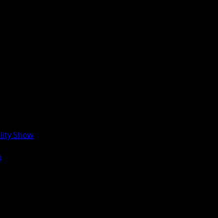
lity Show
e