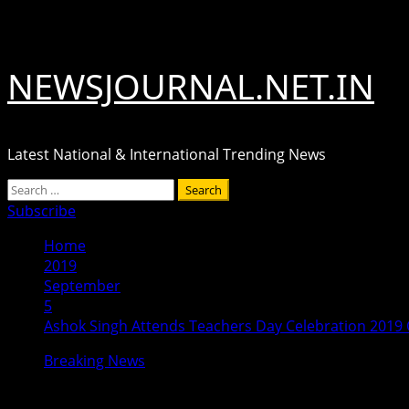
Skip
August 7, 2026
to
content
NEWSJOURNAL.NET.IN
Latest National & International Trending News
Primary
Search
Menu
for:
Subscribe
Home
2019
September
5
Ashok Singh Attends Teachers Day Celebration 2019
Breaking News
Ashok Singh Attends Teachers Day C