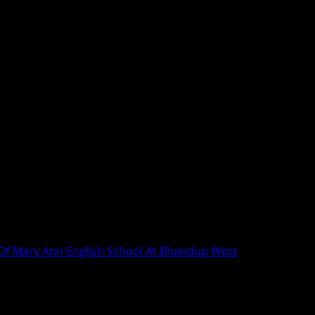
 Of Mary Ann English School At Bhandup West
elebration 2019 Of Mary Ann English 