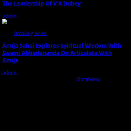
The Leadership Of V K Dubey
admin
August 5, 2026
Breaking News
Anuja Sahai Explores Spiritual Wisdom With
Swami Abhedananda On Articulate With
Anuja
admin
August 5, 2026
Copyright © All rights reserved.
|
MoreNews
by AF
themes.