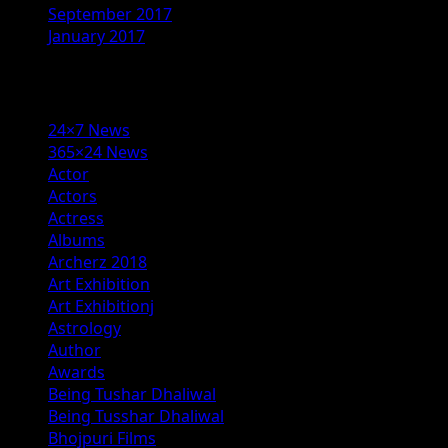
September 2017
January 2017
Categories
24×7 News
365×24 News
Actor
Actors
Actress
Albums
Archerz 2018
Art Exhibition
Art Exhibitionj
Astrology
Author
Awards
Being Tushar Dhaliwal
Being Tusshar Dhaliwal
Bhojpuri Films