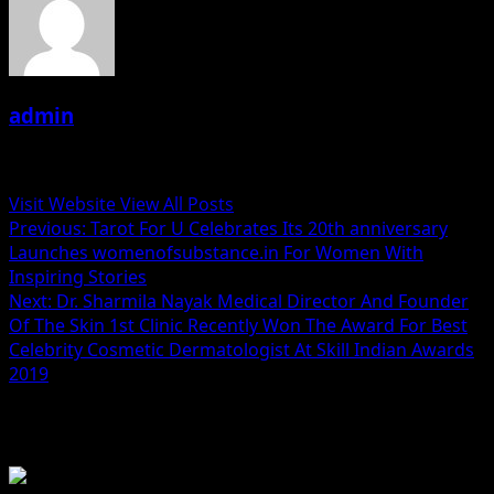
admin
Administrator
Visit Website
View All Posts
Post
Previous:
Tarot For U Celebrates Its 20th anniversary
Launches womenofsubstance.in For Women With
navigation
Inspiring Stories
Next:
Dr. Sharmila Nayak Medical Director And Founder
Of The Skin 1st Clinic Recently Won The Award For Best
Celebrity Cosmetic Dermatologist At Skill Indian Awards
2019
Related Stories