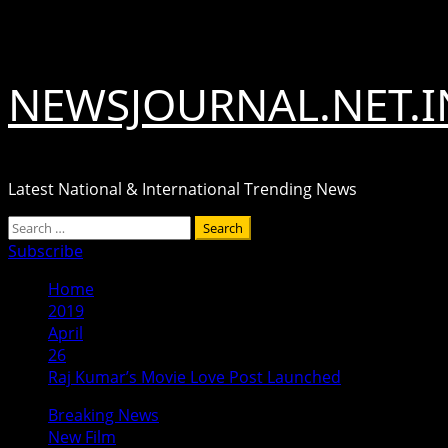
Skip
August 6, 2026
to
content
NEWSJOURNAL.NET.I
Latest National & International Trending News
Primary
Search
Menu
for:
Subscribe
Home
2019
April
26
Raj Kumar’s Movie Love Post Launched
Breaking News
New Film