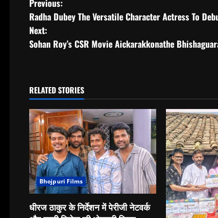
P
Previous:
Radha Dubey The Versatile Character Actress To Deb
o
Next:
s
Sohan Roy’s CSR Movie Aickarakkonathe Bhishagua
t
n
RELATED STORIES
a
v
i
g
Bhojpuri Films
a
t
धीरज ठाकुर के निर्देशन में पेरीजी नेटवर्क