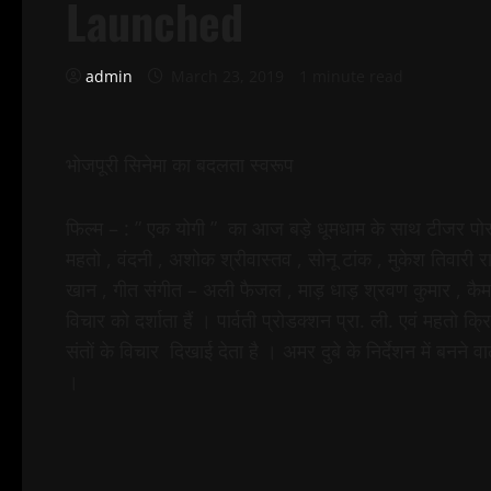
Launched
admin
March 23, 2019
1 minute read
भोजपूरी सिनेमा का बदलता स्वरूप
फिल्म – : ” एक योगी ” का आज बड़े धूमधाम के साथ टीजर पोस्
महतो , वंदनी , अशोक श्रीवास्तव , सोनू टांक , मुकेश तिवार
खान , गीत संगीत – अली फैजल , माड़ धाड़ श्रवण कुमार , कैमरा
विचार को दर्शाता हैं । पार्वती प्रोडक्शन प्रा. ली. एवं महतो क
संतों के विचार दिखाई देता है । अमर दुबे के निर्देशन में बनने
।