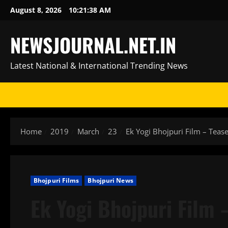
Skip
August 8, 2026
10:21:39 AM
to
content
NEWSJOURNAL.NET.IN
Latest National & International Trending News
Home
2019
March
23
Ek Yogi Bhojpuri Film – Teas
Bhojpuri Films
Bhojpuri News
Ek Yogi Bhojpuri Film 