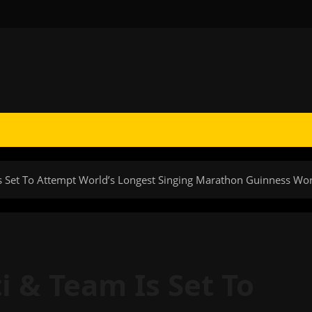
 Set To Attempt World’s Longest Singing Marathon Guinness Wo
 & Team Is Set To