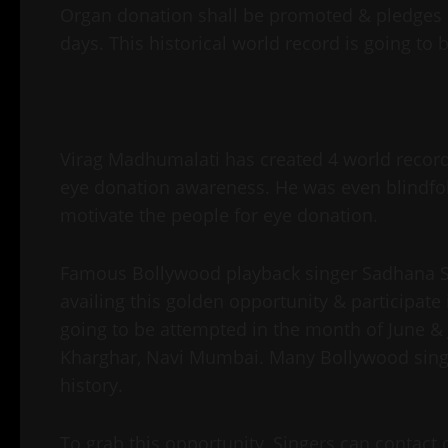
Organ donation shall be promoted & pledges sh
days. This historical world record is going to
Virag Madhumalati has created 4 world record
eye donation awareness. He was even blindfold
motivate the people for eye donation.
Famous Bollywood playback singer Sadhana S
availing this golden opportunity & participate 
going to be attempted in the month of June & J
Kharghar, Navi Mumbai. Many Bollywood singer
history.
To grab this opportunity, Singers can contac