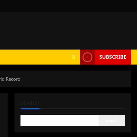
SUBSCRIBE
rld Record
SEARCH
Search