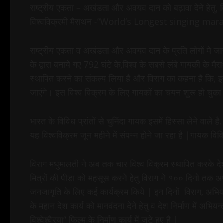
राष्ट्रीय एकता – अखंडता और अवयव दान को बढ़ावा देने हेतु, व
विश्वविक्रमी मैराथन -“World’s Longest singing 
राष्ट्रीय एकता व अखंडता और अवयव दान के प्रति लोगों मे जा
के द्वारा बनाये गए 792 घंटे के,विश्व के सबसे लंबे गायकी के 
स्थापित करने का संकल्प लिया है और विराग का कहना है कि,
जाएंगे। इस विश्व विक्रम के लिए गायकों का चयन शुरू हो चुका
भारत के विविध प्रांतों से चुनिंदा गायक इसमें हिस्सा लेने वाले 
यह विश्वविक्रम जून महीने में संपन्न होने जा रहा है |गायक विविध
विराग मधुमालती ने अब तक चार विश्व विक्रम स्थापित करके देश
मित्रों की पीड़ा को महसूस करने हेतु विराग ने १०० दिनो तक अ
जनजागृति के लिए कई कार्यक्रम किये | इन दिनों विराग, अभियांत्र
के महान देश कार्य को मानवंदना देने हेतु व देश निर्माण में अभि
विश्वेश्वैरया” फिल्म के निर्माण कार्य में जुटे हुए है |