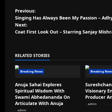
P
Previous:
Singing Has Always Been My Passion – A
o
Next:
s
Coat First Look Out – Starring Sanjay Mish
t
n
RELATED STORIES
a
Breaking News
Breaking New
v
i
Anuja Sahai Explores
Sureshchan
Spiritual Wisdom With
Visionary E
g
Swami Abhedananda On
Producer A
Articulate With Anuja
a
admin
August
admin
August 5, 2026