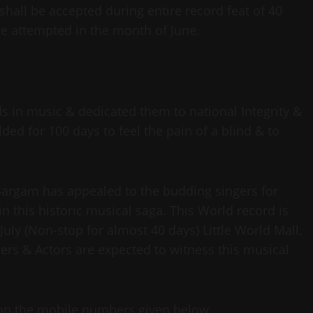
all be accepted during entire record feat of 40
 be attempted in the month of June.
s in music & dedicated them to national Integrity &
ed for 100 days to feel the pain of a blind & to
argam has appealed to the budding singers for
in this historic musical saga. This World record is
uly (Non-stop for almost 40 days) Little World Mall,
s & Actors are expected to witness this musical
t on the mobile numbers given below.