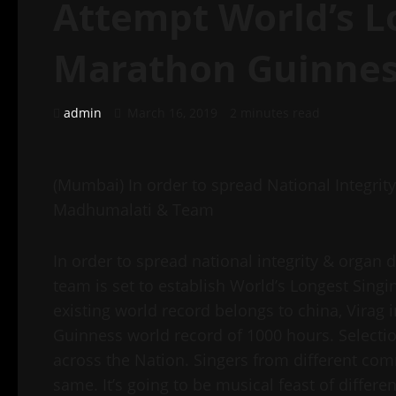
Attempt World’s L
Marathon Guinnes
admin
March 16, 2019
2 minutes read
(Mumbai) In order to spread National Integri
Madhumalati & Team
In order to spread national integrity & organ
team is set to establish World’s Longest Sin
existing world record belongs to china, Virag
Guinness world record of 1000 hours. Selection
across the Nation. Singers from different comm
same. It’s going to be musical feast of differen