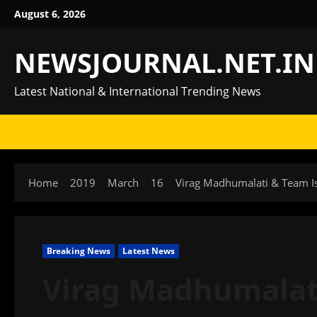
Skip
August 6, 2026
to
content
NEWSJOURNAL.NET.IN
Latest National & International Trending News
Home
2019
March
16
Virag Madhumalati & Team Is
Breaking News
Latest News
Virag Madhumalati