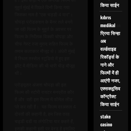
है। इसी कड़ी में एक अनोखी फिल्म का
किया साईन
मुहूर्त मुंबई में पिछले दिनों किया गया
जिसका नाम है “एक चड्डी 4 यार”।
kıbrıs
चोपड़ा प्रोडकशन के बैनर तले बनने
medikal
on
जा रही फिल्म के मुहूर्त के अवसर पर
प्रिया सिन्हा
फिल्म के निर्देशक विक्की चोपड़ा और
अब
चीफ गेस्ट रजा मुराद सहित फिल्म के
वर्ल्डवाइड
तमाम कलाकार मौजूद थे। अंधेरी मुंबई
रिकॉर्ड्स के
में स्थित तस्सेल स्टूडियो में हुए इस
गाने और
इवेंट में मीडिया की भी भारी भीड़ मौजूद
फिल्मों में ही
थी।
आएंगी नजर,
प्रोड्यूसर अंजना चोपड़ा की इस
एक्सक्लूसिव
फिल्म की स्टोरी रायटर मनप्रीत कौर
कॉन्ट्रैक्ट
हैं और वही इस फिल्म में फीमेल लीड
किया साईन
प्ले कर रही हैं। यह फिल्म दरअसल 4
दोस्तों की कहानी है, हम जिस तरह
stake
चड्डी बडी या लंगोटिया यार कहते हैं,
casino
इसकी कहानी इसी पर बेस्ड है इसलिए