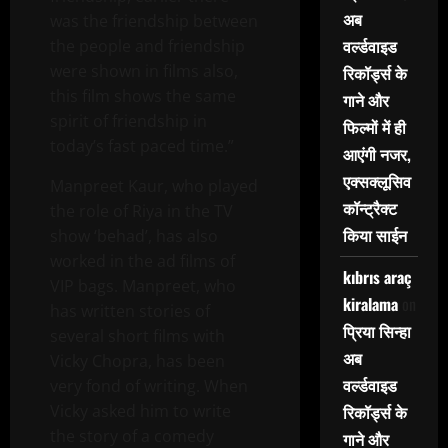
अब
was the friendship between
वर्ल्डवाइड
the people and friendship
were shown in films also,
रिकॉर्ड्स के
this film shows the same
गाने और
spirit of friendship in
फिल्मों में ही
today’s fast paced time.”
आएंगी नजर,
एक्सक्लूसिव
Manpreet Kaur, who played
कॉन्ट्रैक्ट
the role of Riya in the TV
किया साईन
show ‘behad’, has also
worked in the ad films of
kıbrıs araç
VIP bags. Manpreet, who
kiralama
on
has written stories of
प्रिया सिन्हा
several short films with
अब
Vicky Chopra, has been
वर्ल्डवाइड
very fond of writing. When
Vicky asked him to write
रिकॉर्ड्स के
the story of a comedy
गाने और