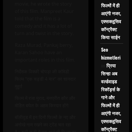
movie, he wrote the story
फिल्मों में ही
of this film. Manpreet Kaur
आएंगी नजर,
told that the film is a
एक्सक्लूसिव
comedy and it has a lot of
कॉन्ट्रैक्ट
turn and twist in the story.
किया साईन
Raza Murad, Pankaj berry,
Seo
Karan Sahoo have an
hizmetleri
important roles in this film.
on
प्रिया
निर्देशक विक्की चोपड़ा की कॉमेडी
सिन्हा अब
फिल्म “एक चड्डी 4 यार” का शानदार
वर्ल्डवाइड
मुहूर्त
रिकॉर्ड्स के
गाने और
फिल्म में रजा मुराद, मनप्रीत कौर और
फिल्मों में ही
मोहित बघेल के अहम किरदार होंगे
आएंगी नजर,
बॉलीवुड में इन दिनों फिल्मों के नए और
एक्सक्लूसिव
अनोखे नाम रखने का ट्रेंड चल रहा
कॉन्ट्रैक्ट