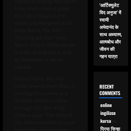
Vikram is playing the role of
‘आर्टिक्युलेट
Love. Ankita Tomar plays
विद अनुजा’ में
the role of Kavya in the
स्वामी
movie and Manpreet Kaur
अभेदानंद के
plays Naina. The film’s
साथ अध्यात्म,
shooting will start from
आत्मबोध और
March 15th, it will be filmed
जीवन की
in Delhi and Mumbai, and
गहन यात्रा
by November it will be
release.
Vicky Chopra, who has
made several short films, is
RECENT
COMMENTS
starting his journey as a
director of feature films
online
through this film. Vicky
ingilizce
Chopra says, “The story of
kursu
on
this movie revolves around
प्रिया सिन्हा
friendship, earlier there