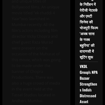
and unique titles of
के निर्देशन में
Bollywood films. An unique
पेरीजी नेटवर्क
movie titled “ek chaddi 4
और एमटी
Yaar”was launched in
सिनेमा की
Mumbai recently. All the
भोजपुरी फिल्म
film’s actors including film
‘अजब सास
director Vicky Chopra and
के गजब
chief guest Raza Murad
बहुरिया’ की
were present on the
वाराणसी में
occasion of the Muhurat of
शूटिंग शुरू
this movie, which was going
to be made under the
VKDL
banner of Chopra
Group’s NPA
Productions. There was
Bazaar
also a huge crowd of media
Strengthen
in the event held at the
s India’s
Tassel Studios located in
Distressed
Andheri, Mumbai.
Asset