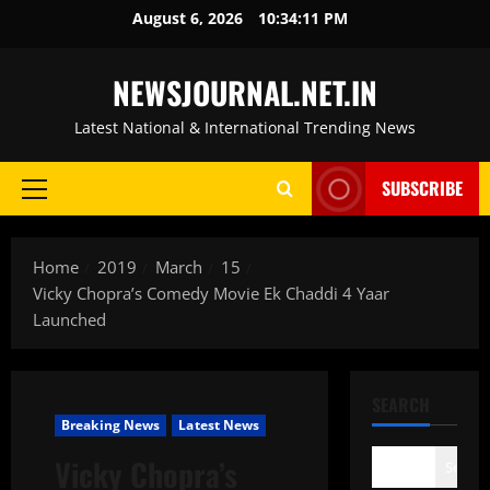
Skip
August 6, 2026
10:34:12 PM
to
content
NEWSJOURNAL.NET.IN
Latest National & International Trending News
SUBSCRIBE
Primary
Menu
Home
2019
March
15
Vicky Chopra’s Comedy Movie Ek Chaddi 4 Yaar
Launched
SEARCH
Breaking News
Latest News
Vicky Chopra’s
Search