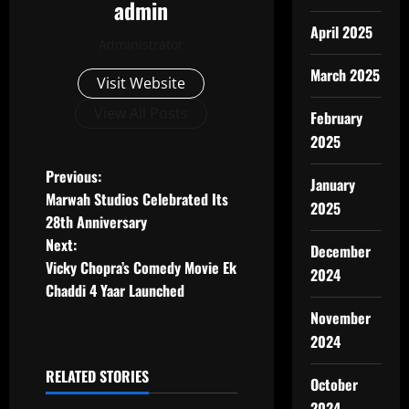
admin
April 2025
Administrator
March 2025
Visit Website
View All Posts
February
2025
P
Previous:
January
Marwah Studios Celebrated Its
2025
o
28th Anniversary
Next:
s
December
Vicky Chopra’s Comedy Movie Ek
2024
t
Chaddi 4 Yaar Launched
November
n
2024
a
RELATED STORIES
October
2024