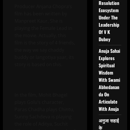
Resolution
Producer Anjana Chopra’s
Ecosystem
film has been written by
Under The
Manpreet Kaur, She is
Leadership
playing the Female Lead in
Of V K
the movie. Actually, this
Dubey
film is the story of 4 friends,
the way we say chaddy
Anuja Sahai
buddy or langotiya yaar, its
Explores
story is based on this.
Spiritual
Wisdom
With Swami
Abhedanan
da On
In the film, Mohit Bhagel
Articulate
plays Golu’s character,
With Anuja
Paras Chadha plays Chintu,
Sunny Sachdeva is playing
अनुजा सहाई
the role of Aditya, Suchit
के