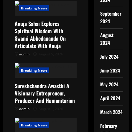
v
Breaking News
i
September
2024
g
Anuja Sahai Explores
Spiritual Wisdom With
August
a
Swami Abhedananda On
2024
Articulate With Anuja
t
admin
August 5, 2026
July 2024
i
June 2024
Breaking News
o
May 2024
n
Sureshchandra Awasthi A
Visionary Entrepreneur,
April 2024
Producer And Humanitarian
admin
August 1, 2026
March 2024
February
Breaking News