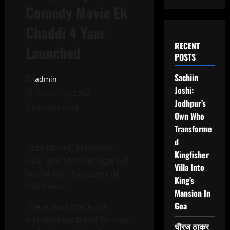
Comedy Movie Ek
Chaddi 4 Yaar
RECENT
Launched
POSTS
Sachiin
admin
Joshi:
March 15, 2019
Jodhpur’s
2 minutes read
Own Who
Transforme
d
Raza Murad, Manpreet
Kingfisher
Kaur and Mohit Bhagel will
Villa Into
be the key characters of
King’s
this movie.
Mansion In
Goa
These days there is a
tremendous trend for new
धीरज ठाकुर