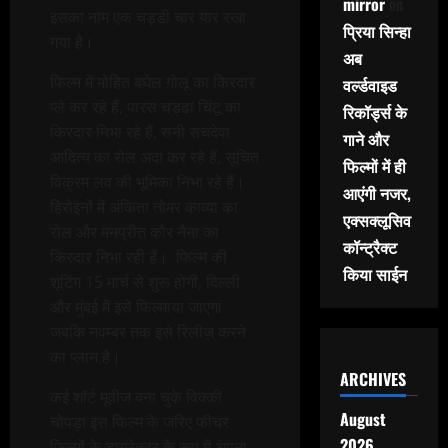
mirror
on
इसका नाम एक चड्डी चार यार रखा
प्रिया सिन्हा
गया है।
अब
फिल्म में मोहित बघेल गोलू का किरदार
वर्ल्डवाइड
प्ले कर रहे हैं, पारस चड्ढा चिंटू का
रिकॉर्ड्स के
किरदार निभा रहे हैं, सनी सचदेवा
गाने और
आदित्य का रोल अदा कर रहे हैं, सूचित
फिल्मों में ही
विक्रम लव की भूमिका निभा रहे हैं।
आएंगी नजर,
हिरोइनों में अंकिता तोमर काव्या का
एक्सक्लूसिव
रोल और मनप्रीत कौर नैना का
कॉन्ट्रैक्ट
किरदार निभा रही हैं। फिल्म की
किया साईन
शूटिंग 15 मार्च से शुरू होगी, दिल्ली
और मुंबई में इसे फिल्माया जाएगा
जबकि नवम्बर तक इसे रिलीज़ करने
का प्लान है।
ARCHIVES
कई शॉर्ट मूवीज बना चुके विक्की
August
चोपड़ा इस फिल्म के जरिए फीचर
2026
फिल्मों के डायरेक्टर के रूप में अपना