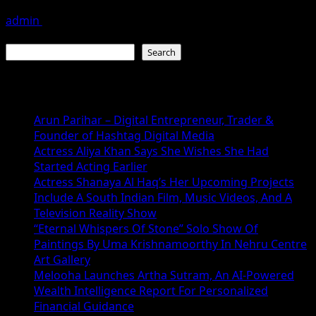
admin
January 22, 2026
Search
Search
Recent Posts
Arun Parihar – Digital Entrepreneur, Trader &
Founder of Hashtag Digital Media
Actress Aliya Khan Says She Wishes She Had
Started Acting Earlier
Actress Shanaya Al Haq’s Her Upcoming Projects
Include A South Indian Film, Music Videos, And A
Television Reality Show
“Eternal Whispers Of Stone” Solo Show Of
Paintings By Uma Krishnamoorthy In Nehru Centre
Art Gallery
Melooha Launches Artha Sutram, An AI-Powered
Wealth Intelligence Report For Personalized
Financial Guidance