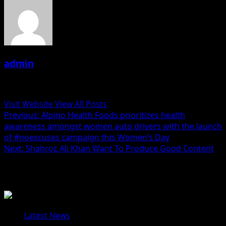
admin
Administrator
Visit Website
View All Posts
Post
Previous:
Alpino Health Foods prioritizes health
awareness amongst women auto drivers with the launch
navigation
of #noexcuses campaign this Women’s Day
Next:
Shahroz Ali Khan Want To Produce Good Content
Related Stories
Latest News