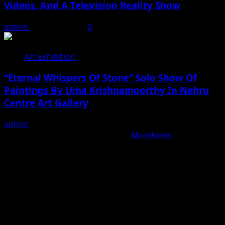
Videos, And A Television Reality Show
admin
August 7, 2026
0
Art Exhibition
“Eternal Whispers Of Stone” Solo Show Of
Paintings By Uma Krishnamoorthy In Nehru
Centre Art Gallery
admin
August 7, 2026
Copyright © All rights reserved.
|
MoreNews
by AF
themes.