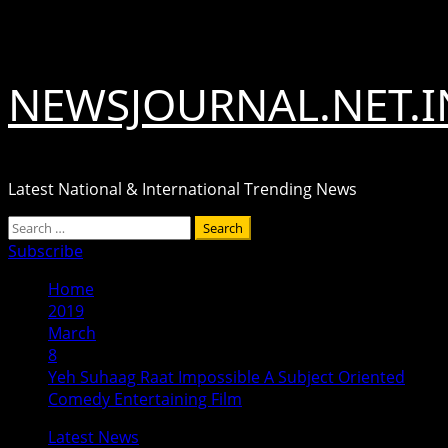
Skip
August 10, 2026
to
content
NEWSJOURNAL.NET.I
Latest National & International Trending News
Primary
Search
Menu
for:
Subscribe
Home
2019
March
8
Yeh Suhaag Raat Impossible A Subject Oriented
Comedy Entertaining Film
Latest News