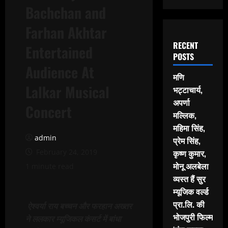
Bachchan and
Farhan Akhtar
RECENT
Entertained
POSTS
Audience At
मणि
Lalkar Musical
भट्टाचार्य,
अपर्णा
Concert
मल्लिक,
महिमा सिंह,
admin
प्रेम सिंह,
February 24, 2019
कृष्ण कुमार,
मोनू अलबेला
1 minute read
व्यस्त हैं सुर
म्यूजिक वर्ल्ड
प्रा.लि. की
ऐश्‍वर्या राय बच्‍चन और फरहान अख्‍तर
भोजपुरी फिल्म
ने ललकार म्‍यूजिकल कंसर्ट में बांधा