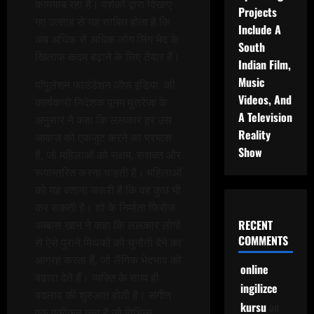
कामयाब रहा है। दर्शकों द्वारा दिखाए
Projects
गए उत्साह से यह साबित होता है कि
Include A
अब अधिक से अधिक लोग लिंग भेद के
South
खिलाफ कदम बढ़ाने के लिए तैयार हैं।
Indian Film,
Music
पॉपुलेशन फाउंडेशन ऑफ इंडिया की
Videos, And
कार्यकारी निदेशक पूनम मुत्तरेजा के
A Television
अनुसार ने कहा कि ललकार हर उस
Reality
आवाज को एकजुट करने का प्रयास
Show
है, जो महिलाओं को सक्षम, सशक्त और
रूपान्तरित करना चाहती है। महिलाओं
को यह बताना जरूरी है कि वह कुछ भी
कर सकती है। शो के निर्माता फिरोज
RECENT
अब्बास खान ने कहा कि ललकार लोगों
COMMENTS
से ऐसे पुराने मिथकों को चुनौती देने का
आग्रह करता हैं, जो लैंगिक भेदभाव को
online
बढ़ावा देते हैं। व्यक्ति के साथ ही
ingilizce
बदलाव की शुरुआत होती है। संगीत
kursu
on
एक एकीकृत तत्व है जो विभिन्न