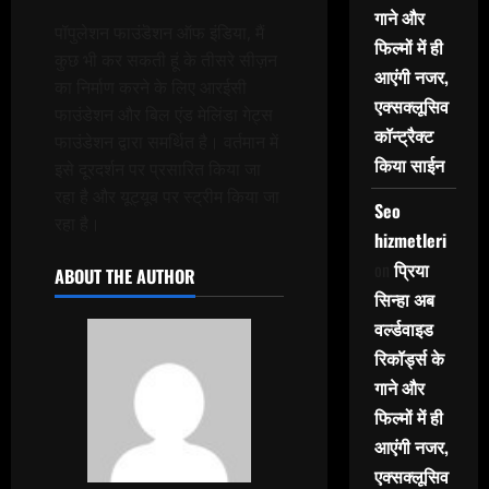
गाने और
पॉपुलेशन फाउंडॆशन ऑफ इंडिया, मैं
फिल्मों में ही
कुछ भी कर सकती हूं के तीसरे सीज़न
आएंगी नजर,
का निर्माण करने के लिए आरईसी
एक्सक्लूसिव
फाउंडेशन और बिल एंड मेलिंडा गेट्स
कॉन्ट्रैक्ट
फाउंडेशन द्वारा समर्थित है। वर्तमान में
किया साईन
इसे दूरदर्शन पर प्रसारित किया जा
रहा है और यूट्यूब पर स्ट्रीम किया जा
Seo
रहा है।
hizmetleri
on
प्रिया
ABOUT THE AUTHOR
सिन्हा अब
वर्ल्डवाइड
रिकॉर्ड्स के
गाने और
फिल्मों में ही
आएंगी नजर,
एक्सक्लूसिव