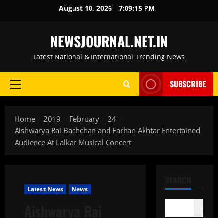
Skip
August 10, 2026
7:09:16 PM
to
content
NEWSJOURNAL.NET.IN
Latest National & International Trending News
SUBSCRIBE
Primary
Menu
Home
2019
February
24
Aishwarya Rai Bachchan and Farhan Akhtar Entertained
Audience At Lalkar Musical Concert
SEARCH
Latest News
News
Aishwarya Rai
Search