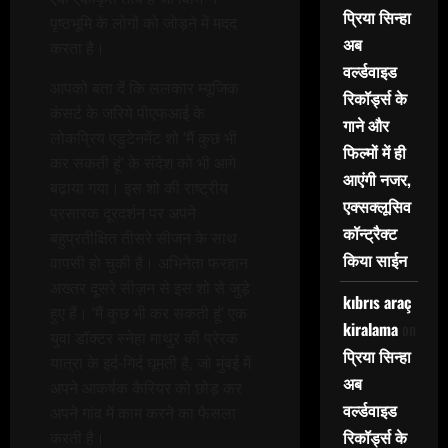
प्रिया सिन्हा
पृष्ठभूमि के लोगों को जोड़ने में मदद
अब
करता है।
वर्ल्डवाइड
आपको बता दें कि ललकार म्‍यूजिक
रिकॉर्ड्स के
कंसर्ट के जरिये पीएफआई के
गाने और
लोकप्रिय एडुटेनमेंट शो ‘मैं कुछ भी
फिल्मों में ही
कर सकती हूं’ के संदेश को भी आगे
आएंगी नजर,
बढ़ाया गया। इस शो की राष्ट्रीय
एक्सक्लूसिव
प्रसारक दूरदर्शन पर अपने
कॉन्ट्रैक्ट
बहुप्रतीक्षित तीसरे सीजन के साथ
किया साईन
वापसी हो चुकी है। अभिनेता फरहान
अख्तर दूसरे सीज़न से इस शो से जुड़े
kıbrıs araç
हुए हैं। ‘मैं कुछ भी कर सकती हूं’ एक
kiralama
on
युवा डॉक्टर स्नेहा माथुर की प्रेरक
प्रिया सिन्हा
यात्रा के इर्द-गिर्द घूमती है, जो मुंबई में
अब
अपने आकर्षक कैरियर को छोड़ कर
वर्ल्डवाइड
अपने गांव में काम करने का फैसला
रिकॉर्ड्स के
करती है।