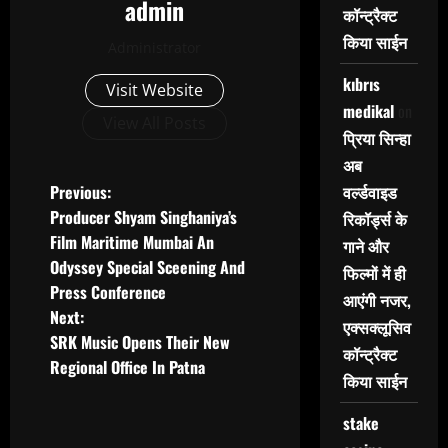
admin
कॉन्ट्रैक्ट
किया साईन
Administrator
kıbrıs
Visit Website
medikal
on
View All Posts
प्रिया सिन्हा
अब
P
Previous:
वर्ल्डवाइड
Producer Shyam Singhaniya’s
रिकॉर्ड्स के
o
Film Maritime Mumbai An
गाने और
Odyssey Special Sceening And
s
फिल्मों में ही
Press Conference
आएंगी नजर,
t
Next:
एक्सक्लूसिव
SRK Music Opens Their New
कॉन्ट्रैक्ट
n
Regional Office In Patna
किया साईन
a
stake