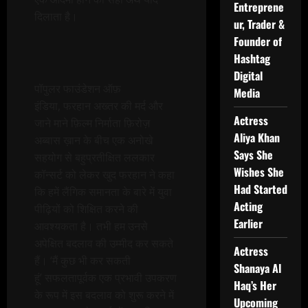
Entreprene
दिलाता है।
ur, Trader &
Founder of
Hashtag
Digital
पॉपुलर फाउंडेशन ऑफ़
Media
इंडिया, फरहान अख्तर की मर्द और
Actress
जाने माने फ़िल्म निर्माता फ़िरोज़
Aliya Khan
अब्बास ख़ान के बीच एक अनोखे
Says She
सहयोग से बहुप्रतीक्षित ललकार
Wishes She
कॉन्सर्ट को लेकर खुद फरहान ने कहा
Had Started
कि हमें लैंगिक समानता के बारे में युवा
Acting
पीढ़ियों को शिक्षित करने की
Earlier
आवश्यकता है। तभी हम उनसे
अपेक्षित बदलाव की उम्मीद कर सकते
Actress
हैं। ‘मैं कुछ भी कर सकती
Shanaya Al
हूं’ सफलतापूर्वक एक प्रभावी उपकरण
Haq’s Her
के रूप में इस बदलाव को शुरू करने में
Upcoming