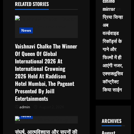
v
casino
RELATED STORIES
mirror
on
i
प्रिया सिन्हा
g
अब
News
वर्ल्डवाइड
a
रिकॉर्ड्स के
Vaishnavi Chalke The Winner
t
गाने और
Of Queen Of Global
फिल्मों में ही
i
International 2026 At
आएंगी नजर,
International Crowning
o
एक्सक्लूसिव
2026 Held At Raddison
कॉन्ट्रैक्ट
Hotel Mumbai, The Pageant
n
किया साईन
Presented By Joill
Entertainments
admin
August 2, 2026
News
ARCHIVES
संघर्ष, आत्मविश्वास और सपनों की
August