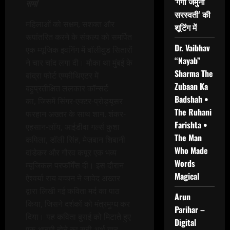
‘गंगा जमुना
समां
सरस्वती’ की
महिलाओं को सक्षम, सशक्त और
शूटिंग में
रूपांतरित करने के संकल्प को समर्पित
Dr. Vaibhav
एक म्‍यूजिक इवनिंग में बॉलीवुड सितारों
“Nayab”
ने चार चांद लगा दी। मौका था मुंबई के
Sharma The
बांद्रा फोर्ट एम्फीथिएटर में
Zubaan Ka
बहुप्रतीक्षित ललकार कॉन्सर्ट
Badshah •
का, जिसमें सिंगर-एक्‍टर-प्रोड्यूसर
The Ruhani
फरहान अख्तर के साथ शान, शंकर-
Farishta •
एहसान-लॉय, आईडीवा गर्ल्स कुशा
The Man
कपिला, डॉली सिंह, मेज़बान शिबानी
Who Made
दांडेकर और गौरव कपूर एक भव्‍य
Words
म्‍यूजिकल परफॉर्मेंस दी। इस दौरान
Magical
ऐश्वर्या राय बच्चन ने जावेद अख्तर
द्वारा लिखी गई कविता मर्द का पाठ
Arun
किया, जिसने दर्शकों को मंत्रमुग्ध कर
Parihar –
दिया। यह कविता बुराई को मिटाते हुए
Digital
एक आदमी होने का सही अर्थ याद