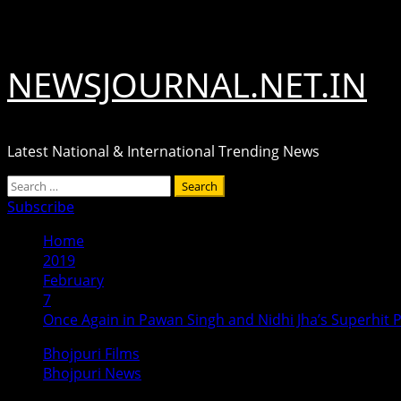
Skip
August 7, 2026
to
content
NEWSJOURNAL.NET.IN
Latest National & International Trending News
Primary
Search
Menu
for:
Subscribe
Home
2019
February
7
Once Again in Pawan Singh and Nidhi Jha’s Superhit Pa
Bhojpuri Films
Bhojpuri News