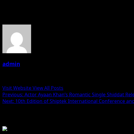
About the Author
admin
Administrator
Visit Website
View All Posts
Post
Previous:
Actor Ayaan Khan’s Romantic Single Shiddat Rel
Next:
10th Edition of Shiptek International Conference a
navigation
Related Stories