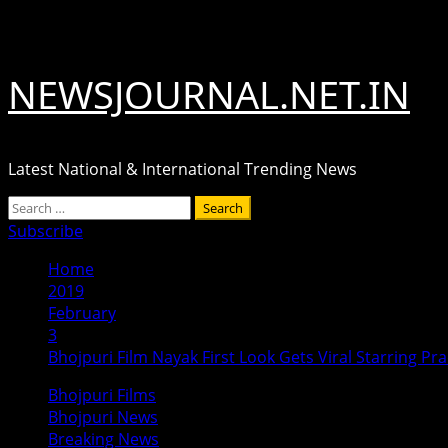
Skip
August 6, 2026
to
content
NEWSJOURNAL.NET.IN
Latest National & International Trending News
Primary
Search
Menu
for:
Subscribe
Home
2019
February
3
Bhojpuri Film Nayak First Look Gets Viral Starring P
Bhojpuri Films
Bhojpuri News
Breaking News