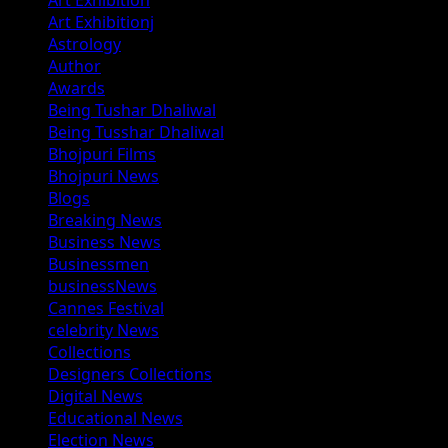
Art Exhibition
Art Exhibitionj
Astrology
Author
Awards
Being Tushar Dhaliwal
Being Tusshar Dhaliwal
Bhojpuri Films
Bhojpuri News
Blogs
Breaking News
Business News
Businessmen
businessNews
Cannes Festival
celebrity News
Collections
Designers Collections
Digital News
Educational News
Election News