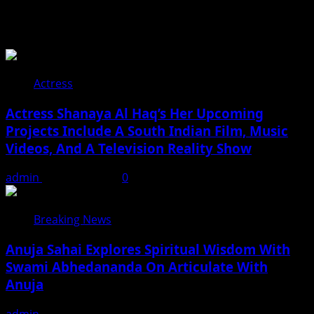
Related Stories
Actress
Actress Shanaya Al Haq’s Her Upcoming
Projects Include A South Indian Film, Music
Videos, And A Television Reality Show
admin
August 7, 2026
0
Breaking News
Anuja Sahai Explores Spiritual Wisdom With
Swami Abhedananda On Articulate With
Anuja
admin
August 5, 2026