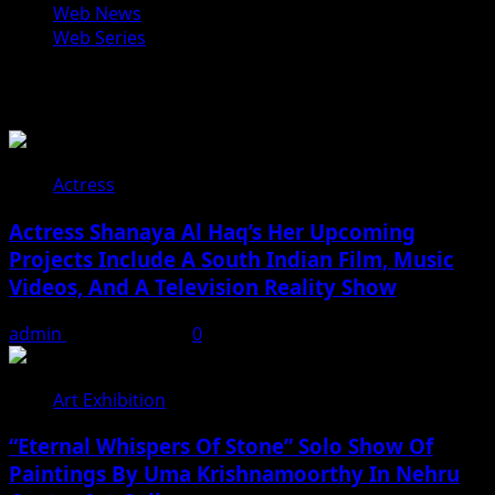
Web News
Web Series
You may have missed
Actress
Actress Shanaya Al Haq’s Her Upcoming
Projects Include A South Indian Film, Music
Videos, And A Television Reality Show
admin
August 7, 2026
0
Art Exhibition
“Eternal Whispers Of Stone” Solo Show Of
Paintings By Uma Krishnamoorthy In Nehru