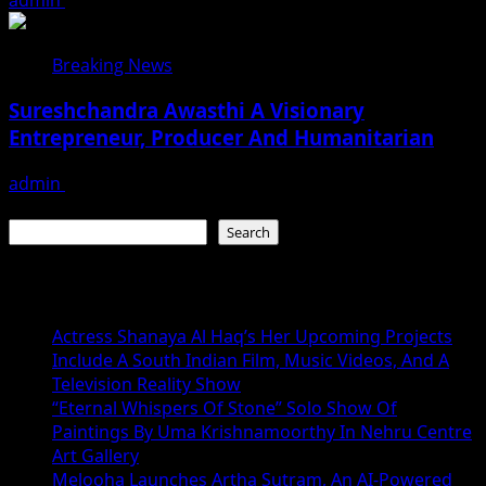
Breaking News
Sureshchandra Awasthi A Visionary
Entrepreneur, Producer And Humanitarian
admin
August 1, 2026
Search
Search
Recent Posts
Actress Shanaya Al Haq’s Her Upcoming Projects
Include A South Indian Film, Music Videos, And A
Television Reality Show
“Eternal Whispers Of Stone” Solo Show Of
Paintings By Uma Krishnamoorthy In Nehru Centre
Art Gallery
Melooha Launches Artha Sutram, An AI-Powered