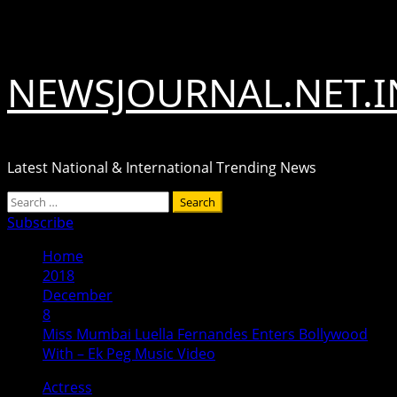
Skip
August 7, 2026
to
content
NEWSJOURNAL.NET.I
Latest National & International Trending News
Primary
Search
Menu
for:
Subscribe
Home
2018
December
8
Miss Mumbai Luella Fernandes Enters Bollywood
With – Ek Peg Music Video
Actress