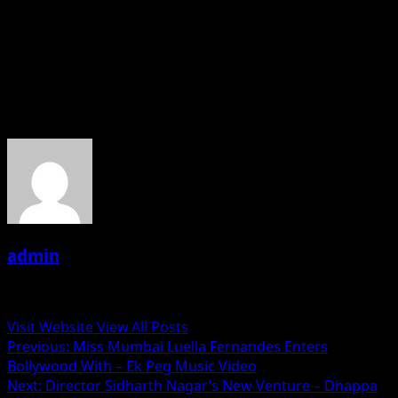
जल्द ही बड़े पर्दे पर नज़र आएंगी। लुएला फ़र्नान्डिस एक कुशल नृत्यांगना है, और
बहुत जल्द वो अपना हुनर बड़े पर्दे पर दिखाएंगी।
—Wasim Siddique (Fame Media)
About the Author
admin
Administrator
Visit Website
View All Posts
Post
Previous:
Miss Mumbai Luella Fernandes Enters
Bollywood With – Ek Peg Music Video
navigation
Next:
Director Sidharth Nagar’s New Venture – Dhappa