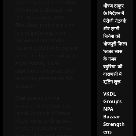
videos by A.S.R Production
धीरज ठाकुर
Mohabbat & Barsaat, on
के निर्देशन में
29th November, 2018, at
पेरीजी नेटवर्क
‘The View’, took place with
और एमटी
lots of gathering from
सिनेमा की
Bollywood and Media
भोजपुरी फिल्म
fraternity. Both Albums are
‘अजब सास
produced by the lead actor
के गजब
Aryan Abbas, it was
बहुरिया’ की
applauded and praised by
वाराणसी में
every one present on the
शूटिंग शुरू
occasion.
VKDL
Cheif guests on the
Group’s
occasion were Champak
NPA
Jain & Munna Ji of Venus
Bazaar
Music, director Dilip Sen,
Strength
Producer Director Mehul
ens