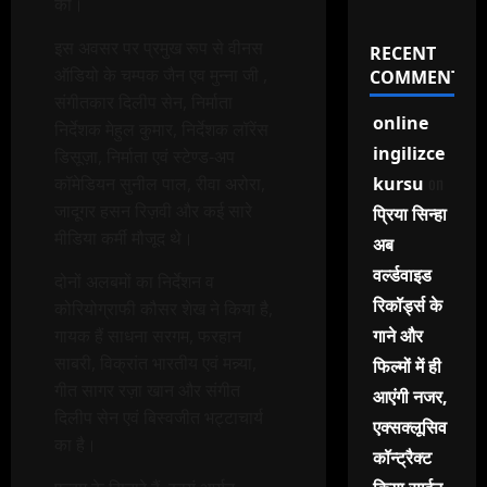
की।
इस अवसर पर प्रमुख रूप से वीनस
RECENT
ऑडियो के चम्पक जैन एव मुन्ना जी ,
COMMENTS
संगीतकार दिलीप सेन, निर्माता
online
निर्देशक मेहुल कुमार, निर्देशक लॉरेंस
ingilizce
डिसूज़ा, निर्माता एवं स्टेण्ड-अप
on
कॉमेडियन सुनील पाल, रीवा अरोरा,
kursu
जादूगर हसन रिज़वी और कई सारे
प्रिया सिन्हा
मीडिया कर्मी मौजूद थे।
अब
वर्ल्डवाइड
दोनों अलबमों का निर्देशन व
रिकॉर्ड्स के
कोरियोग्राफी कौसर शेख ने किया है,
गायक हैं साधना सरगम, फरहान
गाने और
साबरी, विक्रांत भारतीय एवं मन्न्या,
फिल्मों में ही
गीत सागर रज़ा खान और संगीत
आएंगी नजर,
दिलीप सेन एवं बिस्वजीत भट्टाचार्य
एक्सक्लूसिव
का है।
कॉन्ट्रैक्ट