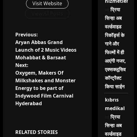
hizmetleri
Visit Website
on
प्रिया
View All Posts
सिन्हा अब
वर्ल्डवाइड
P
Previous:
रिकॉर्ड्स के
Aryan Abbas Grand
गाने और
o
Launch of 2 Music Videos
फिल्मों में ही
Mohabbat & Barsaat
s
आएंगी नजर,
Next:
एक्सक्लूसिव
t
Oxygem, Makers Of
कॉन्ट्रैक्ट
Milkshakes and Monster
n
किया साईन
Energy to be part of
Indywood Film Carnival
a
kıbrıs
Hyderabad
medikal
v
on
प्रिया
i
सिन्हा अब
RELATED STORIES
वर्ल्डवाइड