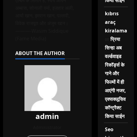
एल्बम के सितारे हैं, स्वयं आर्यन
किया साईन
अब्बास, सोनाली वर्मा, इज़हार अली,
kıbrıs
आर्या खान, इमरान खान, पल्लवी,
araç
विवेक राजपूत और अंजुम खान।
kiralama
———-Wasim Siddique
(Fame Media)
on
प्रिया
सिन्हा अब
ABOUT THE AUTHOR
वर्ल्डवाइड
रिकॉर्ड्स के
गाने और
फिल्मों में ही
आएंगी नजर,
एक्सक्लूसिव
कॉन्ट्रैक्ट
admin
किया साईन
Administrator
Seo