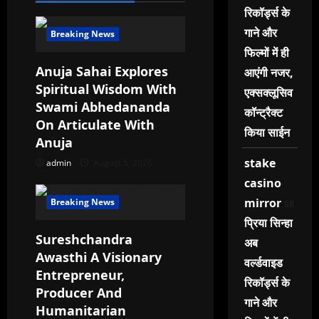
g
रिकॉर्ड्स के
a
गाने और
Breaking News
फिल्मों में ही
t
Anuja Sahai Explores
आएंगी नजर,
Spiritual Wisdom With
i
एक्सक्लूसिव
Swami Abhedananda
कॉन्ट्रैक्ट
o
On Articulate With
किया साईन
Anuja
n
stake
admin
August 5, 2026
casino
on
mirror
Breaking News
प्रिया सिन्हा
Sureshchandra
अब
Awasthi A Visionary
वर्ल्डवाइड
Entrepreneur,
रिकॉर्ड्स के
Producer And
गाने और
Humanitarian