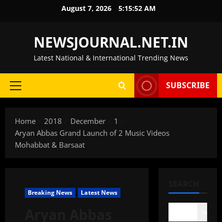
Skip
August 7, 2026
5:15:53 AM
to
content
NEWSJOURNAL.NET.IN
Latest National & International Trending News
SUBSCRIBE
Primary
Menu
Home
2018
December
1
Aryan Abbas Grand Launch of 2 Music Videos
Mohabbat & Barsaat
SEARCH
Breaking News
Latest News
Aryan Abbas
Search