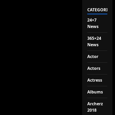
CATEGORIES
24×7
News
365×24
News
Actor
Actors
Actress
Albums
Archerz
2018