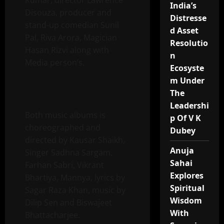
Kumar, director Lawrence
India’s
Disouza, producer and
Distresse
stand-up comedian Sunil
d Asset
Pal, Riva Arora, Magician
Resolutio
Hasan Rizvi along with
n
Media person’s.
Ecosyste
m Under
The
Leadershi
Both music albums is
p Of V K
choreographed and
Dubey
directed by Kausar Shaikh,
Anuja
Singer Sadhna Sargam,
Sahai
Farhan Sabri, Vikrant
Explores
Bhartiya, Mannya, lyrics by
Spiritual
Sagar Raza Khan, music by
Wisdom
Dilip Sen and Biswajeet
With
Bhattacharjee.