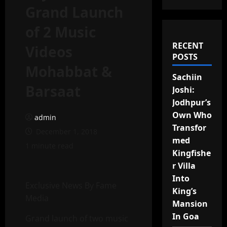
Grand Launch
of 2 Music
RECENT
Videos
POSTS
Mohabbat &
Sachiin
Barsaat
Joshi:
Jodhpur’s
Own Who
admin
Transfor
December 1, 2018
med
1 minute read
Kingfishe
r Villa
Into
Exclusive News By Fame
King’s
Media
Mansion
In Goa
Grand launch of two music