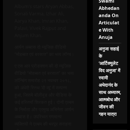
Swami
Album’s stars Aryan Abbas,
Abhedan
Sonali Varma, Izhar Ali,
anda On
Aarya Khan, Imran Khan,
Articulat
Palavi, Vivek Rajput and
e With
Anjum Khan.
Anuja
आर्यन अब्बास दो म्यूजिक वीडियो
अनुजा सहाई
“मोहब्बत एवं बरसात” का भव्य लॉन्च।
के
‘आर्टिक्युलेट
ए एस आर प्रोडक्शन की दो म्यूज़िक
विद अनुजा’ में
वीडियो “मोहब्बत एवं बरसात” का भव्य
स्वामी
लॉन्चिंग समारोह २९ नवम्बर २०१८,
अभेदानंद के
को अंधेरी स्तिथ ‘दी व्यू’ में सम्पन्न
साथ अध्यात्म,
हुआ, जिसमे बॉलीवुड और मीडिया के
आत्मबोध और
कई हस्तियॉं शिरकत हुई। दोनों एल्बम
जीवन की
के निर्माता और प्रमुख अभिनेता आर्यन
गहन यात्रा
अब्बास है। उपस्थित गणमान्य
व्यक्तियों ने एल्बम की भरपूर सराहना