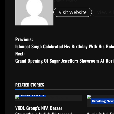
Administrator
Visit Website
View Al
P
Previous:
Ishmeet Singh Celebrated His Birthday With His Bel
o
Next:
s
Grand Opening Of Sagar Jewellers Showroom At Boriv
t
n
RELATED STORIES
a
Exclusive News
Breaking New
v
VKDL Group’s NPA Bazaar