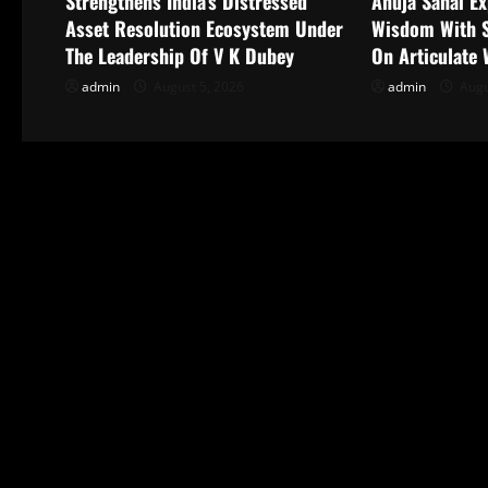
i
Strengthens India’s Distressed
Anuja Sahai Ex
Asset Resolution Ecosystem Under
Wisdom With 
g
The Leadership Of V K Dubey
On Articulate 
a
admin
August 5, 2026
admin
Augu
t
i
o
n