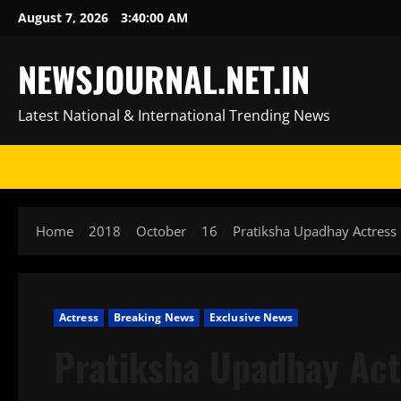
Skip
August 7, 2026
3:40:01 AM
to
content
NEWSJOURNAL.NET.IN
Latest National & International Trending News
Home
2018
October
16
Pratiksha Upadhay Actress 
Actress
Breaking News
Exclusive News
Pratiksha Upadhay Act