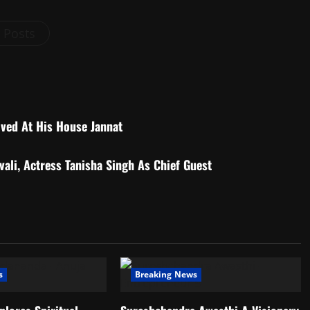
l Posts
oved At His House Jannat
ali, Actress Tanisha Singh As Chief Guest
s
Breaking News