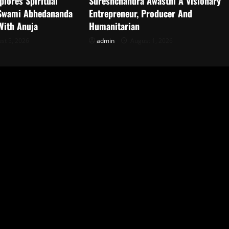
plores Spiritual
Sureshchandra Awasthi A Visionary
Swami Abhedananda
Entrepreneur, Producer And
With Anuja
Humanitarian
st 5, 2026
admin
August 1, 2026