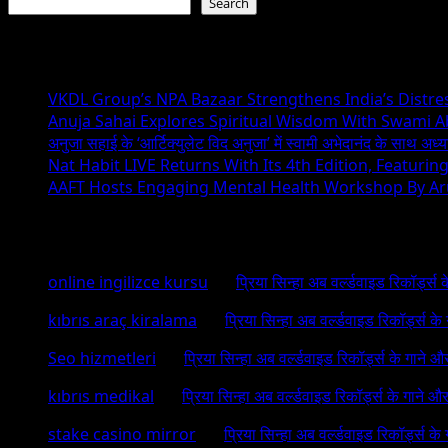
Search
Recent Posts
VKDL Group’s NPA Bazaar Strengthens India’s Distr
Anuja Sahai Explores Spiritual Wisdom With Swami 
अनुजा सहाई के ‘आर्टिक्युलेट विद अनुजा’ में स्वामी अभेदानंद के साथ अ
Nat Habit LIVE Returns With Its 4th Edition, Featuri
AAFT Hosts Engaging Mental Health Workshop By A
Recent Comments
online ingilizce kursu
on
प्रिया सिन्हा अब वर्ल्डवाइड रिकॉर्ड्स
kıbrıs araç kiralama
on
प्रिया सिन्हा अब वर्ल्डवाइड रिकॉर्ड्स क
Seo hizmetleri
on
प्रिया सिन्हा अब वर्ल्डवाइड रिकॉर्ड्स के गाने औ
kıbrıs medikal
on
प्रिया सिन्हा अब वर्ल्डवाइड रिकॉर्ड्स के गाने औ
stake casino mirror
on
प्रिया सिन्हा अब वर्ल्डवाइड रिकॉर्ड्स के