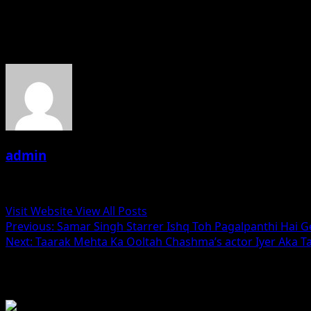
—-Akhlesh Singh(Publish Media)
About the Author
admin
Administrator
Visit Website
View All Posts
Post
Previous:
Samar Singh Starrer Ishq Toh Pagalpanthi Hai 
Next:
Taarak Mehta Ka Ooltah Chashma’s actor Iyer Aka T
navigation
Related Stories