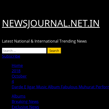
Skip
August 6, 2026
to
content
NEWSJOURNAL.NET.IN
Latest National & International Trending News
Primary
Search
Menu
for:
Subscribe
Home
2018
October
4
Darde E Jigar Music Album Fabulous Muhurat Perfo
Albums
Breaking News
Exclusive News