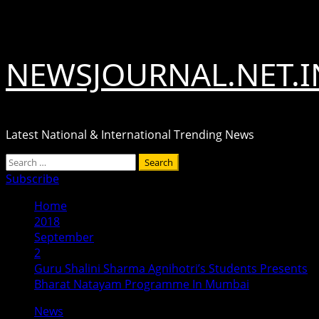
Skip
August 10, 2026
to
content
NEWSJOURNAL.NET.I
Latest National & International Trending News
Primary
Search
Menu
for:
Subscribe
Home
2018
September
2
Guru Shalini Sharma Agnihotri’s Students Presents
Bharat Natayam Programme In Mumbai
News