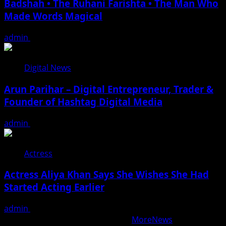
Badshah • The Ruhani Farishta • The Man Who
Made Words Magical
admin
August 10, 2026
Digital News
Arun Parihar – Digital Entrepreneur, Trader &
Founder of Hashtag Digital Media
admin
August 9, 2026
Actress
Actress Aliya Khan Says She Wishes She Had
Started Acting Earlier
admin
August 7, 2026
Copyright © All rights reserved.
|
MoreNews
by AF