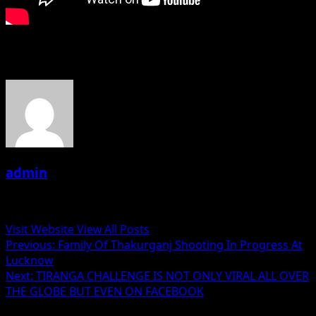
About the Author
admin
Administrator
Visit Website
View All Posts
Post
Previous:
Family Of Thakurganj Shooting In Progress At
Lucknow
navigation
Next:
TIRANGA CHALLENGE IS NOT ONLY VIRAL ALL OVER
THE GLOBE BUT EVEN ON FACEBOOK