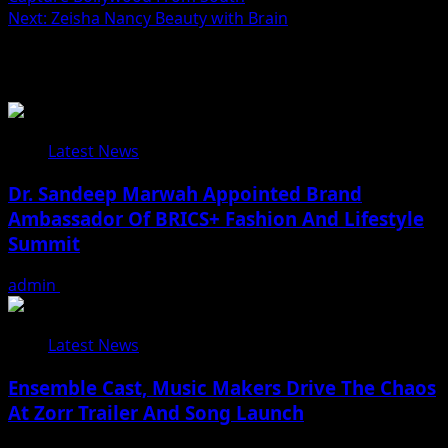
navigation
Next:
Zeisha Nancy Beauty with Brain
Related Stories
Latest News
Dr. Sandeep Marwah Appointed Brand
Ambassador Of BRICS+ Fashion And Lifestyle
Summit
admin
February 17, 2026
Latest News
Ensemble Cast, Music Makers Drive The Chaos
At Zorr Trailer And Song Launch