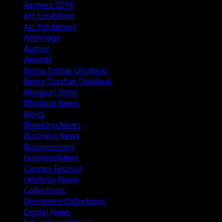
Archerz 2018
Art Exhibition
Art Exhibitionj
Astrology
Author
Awards
Being Tushar Dhaliwal
Being Tusshar Dhaliwal
Bhojpuri Films
Bhojpuri News
Blogs
Breaking News
Business News
Businessmen
businessNews
Cannes Festival
celebrity News
Collections
Designers Collections
Digital News