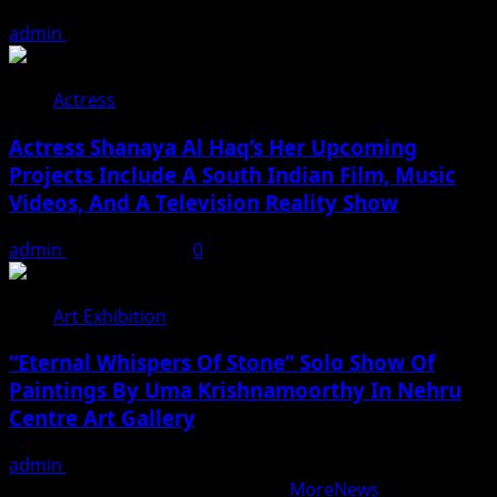
admin
August 7, 2026
Actress
Actress Shanaya Al Haq’s Her Upcoming
Projects Include A South Indian Film, Music
Videos, And A Television Reality Show
admin
August 7, 2026
0
Art Exhibition
“Eternal Whispers Of Stone” Solo Show Of
Paintings By Uma Krishnamoorthy In Nehru
Centre Art Gallery
admin
August 7, 2026
Copyright © All rights reserved.
|
MoreNews
by AF