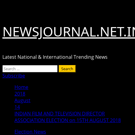
Skip
August 10, 2026
to
content
NEWSJOURNAL.NET.I
Latest National & International Trending News
Primary
Search
Menu
for:
Subscribe
Home
2018
August
14
INDIAN FILM AND TELEVISION DIRECTOR
ASSOCIATION ELECTION on 15TH AUGUST 2018
Election News