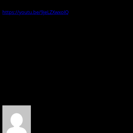
https://youtu.be/9jeLZXwxoIQ
संगीतकार के. रत्नेश मिश्रा तथा गीतकार आज़ाद सिंह, अमिताभ रंजन, धनंजय
भट्ट व श्याम देहाती हैं। छायांकन साहिल जे. अंसारी का है। नृत्य संतोष
सर्वदर्शी, मारधाड़ प्रदीप खड़का, संकलन सुमित सिंह का है। फिल्म प्रचारक
रामचन्द्र यादव – सर्वेश कश्यप हैं। फिल्म के मुख्य कलाकार शुभम तिवारी,
सोनालिका कुमारी, अयाज़ खान, बालेश्वर सिंह, पंकज चंद्रा, बबलू खान, आरती
भार्गवा, नीलम सिंह, परवेज़ हाशमी, स्वीटी सिंह, अमियकर प्रकाश ठाकुर, जावेद
हाशमी, मोहम्मद अली, संजय सिंह, पवन कुमार, श्वेता तिवारी, दिव्या शर्मा, बेबी
सिंह आदि हैं तथा आइटम सांग त्रिशा खान ने किया है।
—-Ramchandra Yadav(PRO)
About the Author