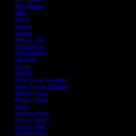
365×24 News
Actor
Actors
Actress
Albums
Archerz 2018
Art Exhibition
Art Exhibitionj
Astrology
Author
Awards
Being Tushar Dhaliwal
Being Tusshar Dhaliwal
Bhojpuri Films
Bhojpuri News
Blogs
Breaking News
Business News
Businessmen
businessNews