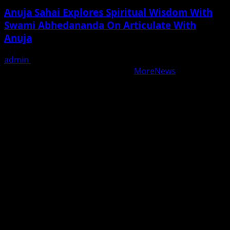
Anuja Sahai Explores Spiritual Wisdom With
Swami Abhedananda On Articulate With
Anuja
admin
August 5, 2026
Copyright © All rights reserved.
|
MoreNews
by AF
themes.