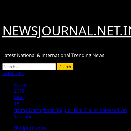
Skip
August 7, 2026
to
content
NEWSJOURNAL.NET.I
Latest National & International Trending News
Primary
Search
Menu
for:
Subscribe
Home
2018
June
18
Balma Daringbaaz Bhijpuri Film Trailer Released On
Youtube
Bhojpuri News