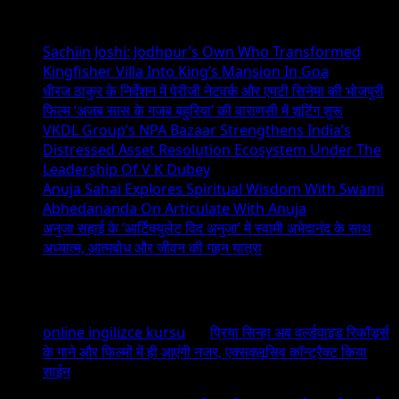
Recent Posts
Sachiin Joshi: Jodhpur’s Own Who Transformed
Kingfisher Villa Into King’s Mansion In Goa
धीरज ठाकुर के निर्देशन में पेरीजी नेटवर्क और एमटी सिनेमा की भोजपुरी
फिल्म ‘अजब सास के गजब बहुरिया’ की वाराणसी में शूटिंग शुरू
VKDL Group’s NPA Bazaar Strengthens India’s
Distressed Asset Resolution Ecosystem Under The
Leadership Of V K Dubey
Anuja Sahai Explores Spiritual Wisdom With Swami
Abhedananda On Articulate With Anuja
अनुजा सहाई के ‘आर्टिक्युलेट विद अनुजा’ में स्वामी अभेदानंद के साथ
अध्यात्म, आत्मबोध और जीवन की गहन यात्रा
Recent Comments
online ingilizce kursu
on
प्रिया सिन्हा अब वर्ल्डवाइड रिकॉर्ड्स
के गाने और फिल्मों में ही आएंगी नजर, एक्सक्लूसिव कॉन्ट्रैक्ट किया
साईन