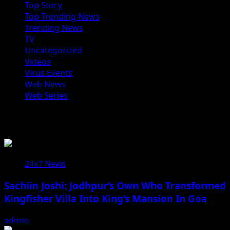
Top Story
Top Trending News
Trending News
TV
Uncategorized
Videos
Virus Events
Web News
Web Series
You may have missed
24x7 News
Sachiin Joshi: Jodhpur’s Own Who Transformed
Kingfisher Villa Into King’s Mansion In Goa
admin
August 6, 2026