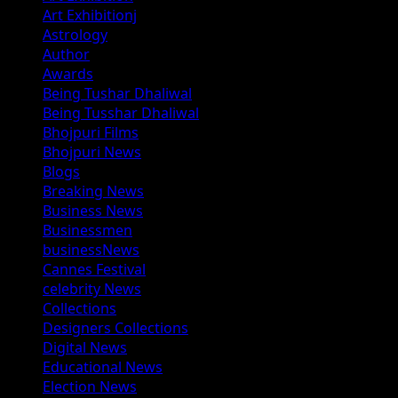
Art Exhibitionj
Astrology
Author
Awards
Being Tushar Dhaliwal
Being Tusshar Dhaliwal
Bhojpuri Films
Bhojpuri News
Blogs
Breaking News
Business News
Businessmen
businessNews
Cannes Festival
celebrity News
Collections
Designers Collections
Digital News
Educational News
Election News