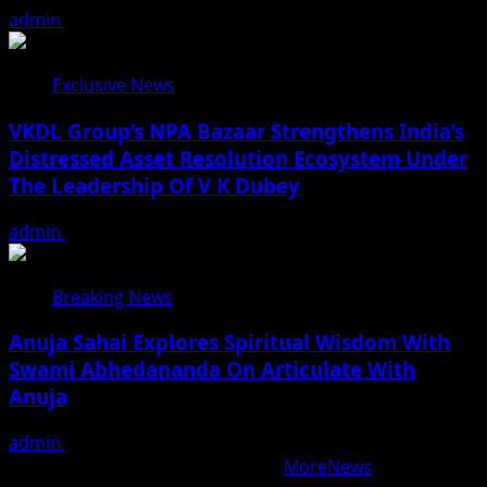
admin
August 6, 2026
Exclusive News
VKDL Group’s NPA Bazaar Strengthens India’s
Distressed Asset Resolution Ecosystem Under
The Leadership Of V K Dubey
admin
August 5, 2026
Breaking News
Anuja Sahai Explores Spiritual Wisdom With
Swami Abhedananda On Articulate With
Anuja
admin
August 5, 2026
Copyright © All rights reserved.
|
MoreNews
by AF