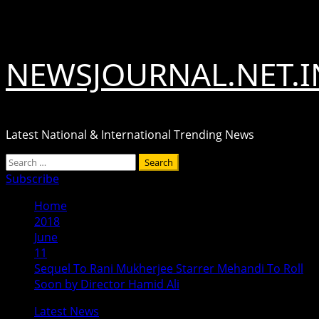
Skip
August 7, 2026
to
content
NEWSJOURNAL.NET.I
Latest National & International Trending News
Primary
Search
Menu
for:
Subscribe
Home
2018
June
11
Sequel To Rani Mukherjee Starrer Mehandi To Roll
Soon by Director Hamid Ali
Latest News