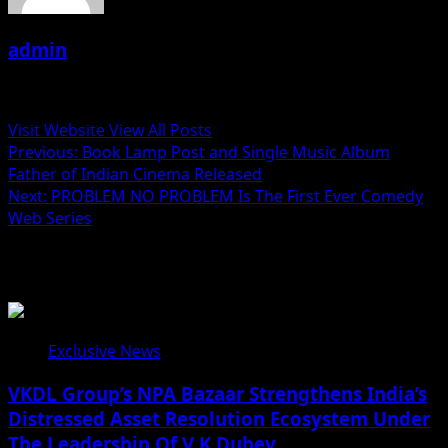
admin
Administrator
Visit Website
View All Posts
Post
Previous:
Book Lamp Post and Single Music Album
Father of Indian Cinema Released
navigation
Next:
PROBLEM NO PROBLEM Is The First Ever Comedy
Web Series
Related Stories
Exclusive News
VKDL Group’s NPA Bazaar Strengthens India’s
Distressed Asset Resolution Ecosystem Under
The Leadership Of V K Dubey