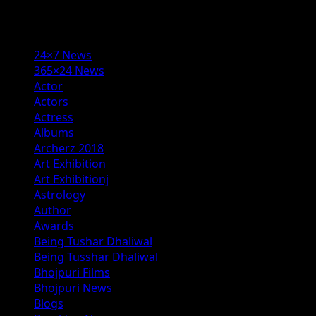
Categories
24×7 News
365×24 News
Actor
Actors
Actress
Albums
Archerz 2018
Art Exhibition
Art Exhibitionj
Astrology
Author
Awards
Being Tushar Dhaliwal
Being Tusshar Dhaliwal
Bhojpuri Films
Bhojpuri News
Blogs