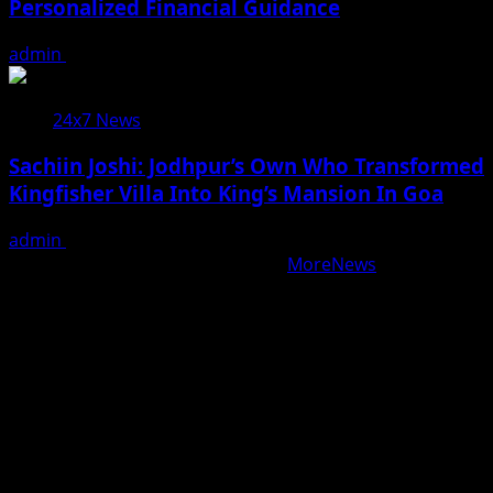
Personalized Financial Guidance
admin
August 7, 2026
24x7 News
Sachiin Joshi: Jodhpur’s Own Who Transformed
Kingfisher Villa Into King’s Mansion In Goa
admin
August 6, 2026
Copyright © All rights reserved.
|
MoreNews
by AF
themes.