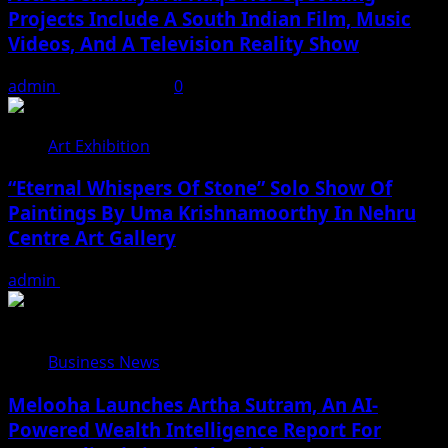
Projects Include A South Indian Film, Music
Videos, And A Television Reality Show
admin
August 7, 2026
0
Art Exhibition
“Eternal Whispers Of Stone” Solo Show Of
Paintings By Uma Krishnamoorthy In Nehru
Centre Art Gallery
admin
August 7, 2026
Business News
Melooha Launches Artha Sutram, An AI-
Powered Wealth Intelligence Report For