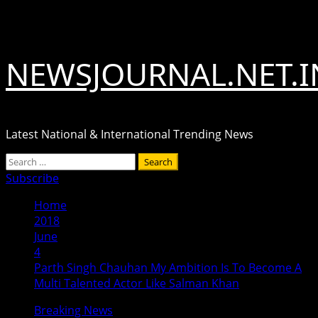
Skip
August 7, 2026
to
content
NEWSJOURNAL.NET.I
Latest National & International Trending News
Primary
Search
Menu
for:
Subscribe
Home
2018
June
4
Parth Singh Chauhan My Ambition Is To Become A
Multi Talented Actor Like Salman Khan
Breaking News