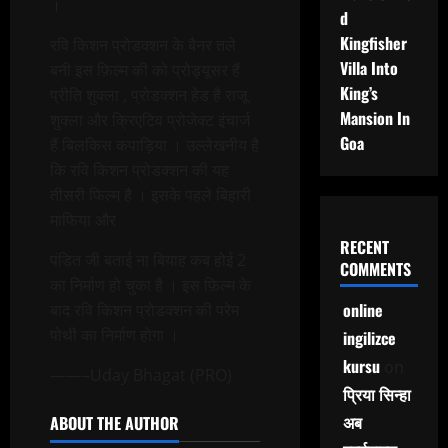
।
d
Kingfisher
रवि किशन प्रोडक्शन के बैनर तले
Villa Into
बनी इस फ़िल्म की को प्रोड्यूसर हैं
King’s
प्रीति शुक्ला , प्रोडक्शन हेड है राजू
Mansion In
शुक्ला और क्रिएटिव प्रोजेक्ट इंचार्ज
Goa
हैं बिलकिस कपाड़िया । उल्लेखनीय है
कि रवि किशन प्रोडक्शन की यह
तीसरी फिल्म है । इसके पहले बिहारी
माफिया और
RECENT
पंडित जी बताई ना बियाह कब होई 2
COMMENTS
का निर्माण हो चुका है । इस फ़िल्म के
online
बाद रवि किशन प्रोडक्शन की परेम
पोथी का निर्माण होगा ।
ingilizce
kursu
on
——–Uday Bhagat (PRO)
प्रिया सिन्हा
अब
ABOUT THE AUTHOR