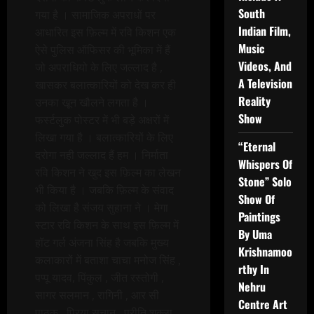
South
गया है । सामाजिक अपराधों पर
Indian Film,
आधारित इस फ़िल्म में रवि किशन एक
Music
ऐसे पुलिस ऑफिसर की भूमिका में हैं
Videos, And
जो अपराधियो के लिए जल्लाद है ,
A Television
खासकर बलात्कारियों को देख कर ही
Reality
उनका खून खौलने लगता है ।
Show
फर्स्टलुक पोस्टर में भी बड़े अक्षरों में
लिखा गया है । बलात्कारियों के लिए
“Eternal
दरोगा नही जल्लाद हैं हम । निर्माता
Whispers Of
रवि किशन ने खुद इस फ़िल्म का लेखन
Stone” Solo
भी किया है । जबकि फ़िल्म के संवाद
Show Of
को लिखा है संजय सुहाना ने । मेगा
Paintings
स्टार रवि किशन के साथ इस फ़िल्म में
By Uma
हॉट गर्ल अंजना सिंह है जबकि मुख्य
Krishnamoo
कलाकारों में बताशा चाचा मनोज सिंह ,
rthy In
पप्पू यादव, पिंकुल , जीत रस्तोगी ,
Nehru
सागर सलमान , रागिनी , आर सी
Centre Art
पाठक , प्रिया सचान , प्रीति शुक्ला ,