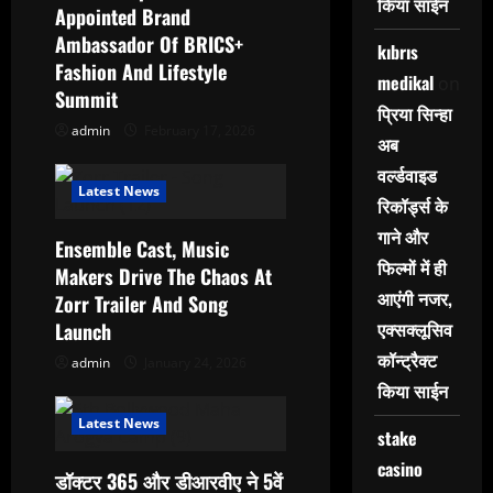
किया साईन
n
Appointed Brand
Ambassador Of BRICS+
kıbrıs
Fashion And Lifestyle
medikal
on
Summit
प्रिया सिन्हा
admin
February 17, 2026
अब
वर्ल्डवाइड
Latest News
रिकॉर्ड्स के
गाने और
Ensemble Cast, Music
फिल्मों में ही
Makers Drive The Chaos At
आएंगी नजर,
Zorr Trailer And Song
एक्सक्लूसिव
Launch
कॉन्ट्रैक्ट
admin
January 24, 2026
किया साईन
Latest News
stake
casino
डॉक्टर 365 और डीआरवीए ने 5वें