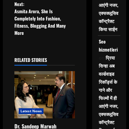
s
Next:
आएंगी नजर,
t
Asmita Arora, She Is
एक्सक्लूसिव
Completely Into Fashion,
कॉन्ट्रैक्ट
n
Fitness, Blogging And Many
किया साईन
More
a
Seo
v
hizmetleri
प्रिया
on
i
RELATED STORIES
सिन्हा अब
g
वर्ल्डवाइड
रिकॉर्ड्स के
a
गाने और
t
फिल्मों में ही
आएंगी नजर,
i
Latest News
एक्सक्लूसिव
o
कॉन्ट्रैक्ट
Dr. Sandeep Marwah