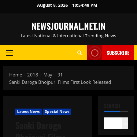
Skip
August 8, 2026
10:54:49 PM
to
content
NEWSJOURNAL.NET.IN
Latest National & International Trending News
SUBSCRIBE
Primary
Menu
Home
2018
May
31
Sanki Daroga Bhojpuri Films First Look Released
SEARCH
Latest News
Special News
Sanki Daroga
Search