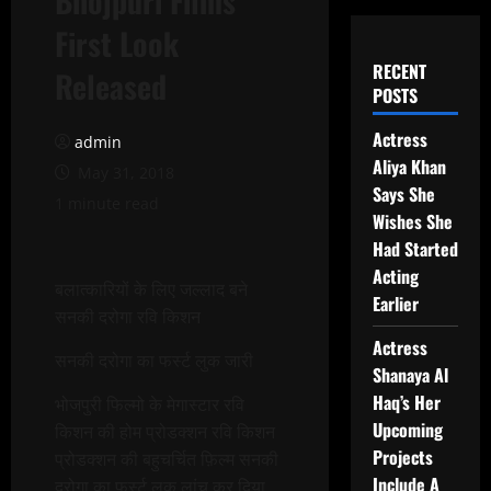
Bhojpuri Films
First Look
RECENT
Released
POSTS
Actress
admin
Aliya Khan
May 31, 2018
Says She
1 minute read
Wishes She
Had Started
Acting
बलात्कारियों के लिए जल्लाद बने
Earlier
सनकी दरोगा रवि किशन
Actress
सनकी दरोगा का फर्स्ट लुक जारी
Shanaya Al
Haq’s Her
भोजपुरी फिल्मो के मेगास्टार रवि
Upcoming
किशन की होम प्रोडक्शन रवि किशन
Projects
प्रोडक्शन की बहुचर्चित फ़िल्म सनकी
Include A
दरोगा का फर्स्ट लुक लांच कर दिया