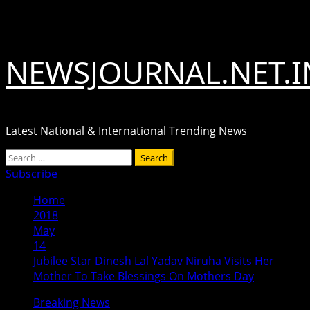
Skip
August 7, 2026
to
content
NEWSJOURNAL.NET.I
Latest National & International Trending News
Primary
Search
Menu
for:
Subscribe
Home
2018
May
14
Jubilee Star Dinesh Lal Yadav Niruha Visits Her
Mother To Take Blessings On Mothers Day
Breaking News