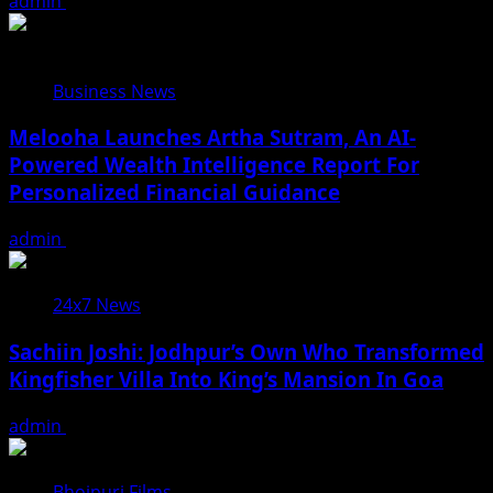
admin
August 7, 2026
Business News
Melooha Launches Artha Sutram, An AI-
Powered Wealth Intelligence Report For
Personalized Financial Guidance
admin
August 7, 2026
24x7 News
Sachiin Joshi: Jodhpur’s Own Who Transformed
Kingfisher Villa Into King’s Mansion In Goa
admin
August 6, 2026
Bhojpuri Films