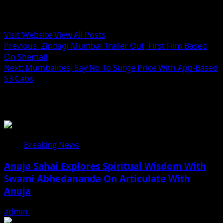
Administrator
Visit Website
View All Posts
Post
Previous:
Zindagi Mumbai Trailer Out, First Film Based
On Shemail
navigation
Next:
Mumbaiites, Say No To Surge Price With App-Based
S3 Cabs
Related Stories
Breaking News
Anuja Sahai Explores Spiritual Wisdom With
Swami Abhedananda On Articulate With
Anuja
admin
August 5, 2026