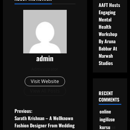
AAFT Hosts
Engaging
Mental
Health
Workshop
By Aruna
Babbar At
Marwah
admin
Studios
Administrator
Visit Website
View All Posts
RECENT
COMMENTS
P
Previous:
online
Sarath Krishnan – A Wellknown
ingilizce
o
Fashion Designer From Wedding
kursu
on