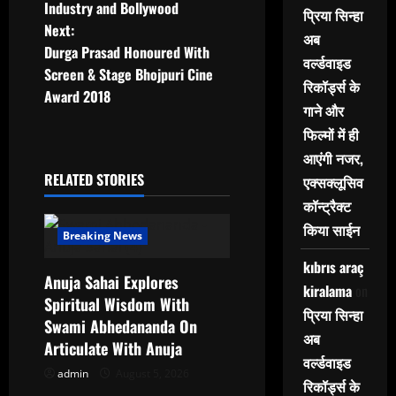
Industry and Bollywood
s
प्रिया सिन्हा
Next:
अब
t
Durga Prasad Honoured With
वर्ल्डवाइड
Screen & Stage Bhojpuri Cine
रिकॉर्ड्स के
n
Award 2018
गाने और
a
फिल्मों में ही
आएंगी नजर,
v
RELATED STORIES
एक्सक्लूसिव
i
कॉन्ट्रैक्ट
किया साईन
g
Breaking News
kıbrıs araç
a
Anuja Sahai Explores
kiralama
on
Spiritual Wisdom With
t
प्रिया सिन्हा
Swami Abhedananda On
अब
i
Articulate With Anuja
वर्ल्डवाइड
admin
August 5, 2026
o
रिकॉर्ड्स के