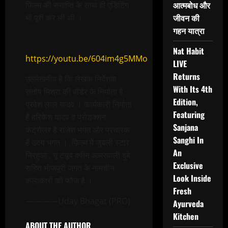
आत्मबोध और
फ़िल्म की समाप्ति के साथ ही एडिटिंग
जीवन की
भी पूरी कर ली थी ।
गहन यात्रा
Nat Habit
https://youtu.be/604im4g5MMo
LIVE
Returns
उल्लेखनीय है कि लेखक निर्देशक
With Its 4th
संतोष मिश्रा की बॉर्डर के निर्माता है
Edition,
प्रवेश लाल यादव । कार्यकारी निर्माता
Featuring
हैं हरिकेश यादव व प्रोडक्शन
Sanjana
कंट्रोलर है राजेश भगत और प्रचारक
Sanghi In
हैं उदय भगत । फ़िल्म में जुबली स्टार
An
निरहुआ , यू ट्यूब क्वीन आम्रपाली दुबे
Exclusive
सहित भोजपुरी जगत के नामचीन
Look Inside
कलाकारों की फौज है ।
Fresh
————Uday Bhagat (PRO)
Ayurveda
Kitchen
ABOUT THE AUTHOR