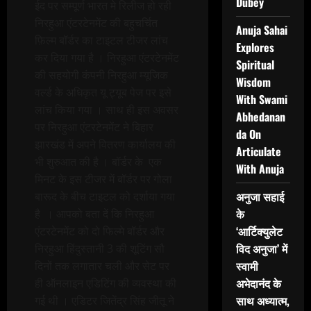
Dubey
ईद पर सम्पूर्ण भारत मे रिलीज हो रही
निरहुआ एंटरटेनमेंट की बहुचर्चित
Anuja Sahai
फ़िल्म बॉर्डर का टाइटल टीजर लांच
Explores
कर दिया गया है । निरहुआ एंटरटेनमेंट
Spiritual
की सहयोगी कंपनी निरहुआ म्यूजिक
Wisdom
वर्ल्ड के अधिकृत यू ट्यूब पेज पर इसे
With Swami
लांच किया गया । साथ ही इस अवसर
Abhedanan
पर निरहुआ एंटरटेनमेंट ने बिहार
da On
झारखंड में अपने वितरण कार्यालय की
Articulate
भी शुरुआत की है । बॉर्डर के एक
With Anuja
मिनट के इस टीजर में बॉर्डर पर गोला
अनुजा सहाई
बारूद के बीच टाइटल को दर्शाया गया
के
है । आपको बता दें कि निरहुआ
‘आर्टिक्युलेट
एंटरटेनमेंट को दो फिल्मे बॉर्डर और
विद अनुजा’ में
निरहुआ हिंदुस्तानी 3 की शूटिंग सौ
स्वामी
दिनों तक लगातार चली और सेट पर
अभेदानंद के
ही ऑनलाइन एडिटिंग की व्यवस्था की
साथ अध्यात्म,
गई थी । एडिटर जितेंद्र सिंह जीतू ने