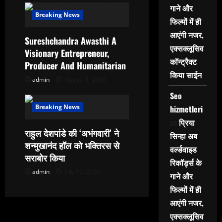
गाने और
n
Breaking News
फिल्मों में ही
आएंगी नजर,
Sureshchandra Awasthi A
एक्सक्लूसिव
Visionary Entrepreneur,
कॉन्ट्रैक्ट
Producer And Humanitarian
किया साईन
admin
August 1, 2026
Seo
Breaking News
hizmetleri
on
प्रिया
राहुल देशपांडे की ‘अभंगवारी’ ने
सिन्हा अब
शन्मुखानंद हॉल को भक्तिरस से
वर्ल्डवाइड
सराबोर किया
रिकॉर्ड्स के
admin
July 19, 2026
गाने और
फिल्मों में ही
आएंगी नजर,
एक्सक्लूसिव