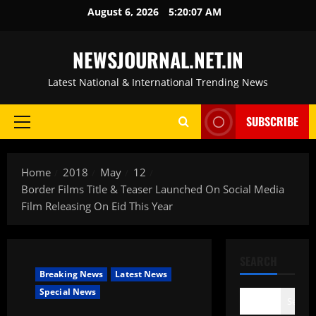
Skip
August 6, 2026
5:20:08 AM
to
content
NEWSJOURNAL.NET.IN
Latest National & International Trending News
SUBSCRIBE
Primary
Menu
Home
2018
May
12
Border Films Title & Teaser Launched On Social Media
Film Releasing On Eid This Year
SEARCH
Breaking News
Latest News
Special News
Search