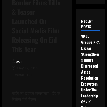
Border Films Title
& Teaser
Launched On
RECENT
POSTS
Social Media Film
VKDL
Releasing On Eid
Group’s NPA
This Year
Bazaar
Strengthen
s India’s
admin
Distressed
May 12, 2018
Asset
1 minute read
Resolution
Ecosystem
Under The
बॉर्डर का टाइटल टीजर लांच , ईद पर
Leadership
रिलीज होगी फ़िल्म
Of V K