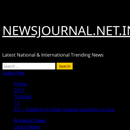
Skip
August 6, 2026
to
content
NEWSJOURNAL.NET.I
Latest National & International Trending News
Primary
Search
Menu
for:
Subscribe
Home
2017
October
13
CCl – Celebrity Cricket League launches in Goa
Breaking News
Latest News