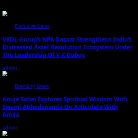
Exclusive News
VKDL Group’s NPA Bazaar Strengthens India’s
Distressed Asset Resolution Ecosystem Under
The Leadership Of V K Dubey
admin
August 5, 2026
Breaking News
Anuja Sahai Explores Spiritual Wisdom With
Swami Abhedananda On Articulate With
Anuja
admin
August 5, 2026