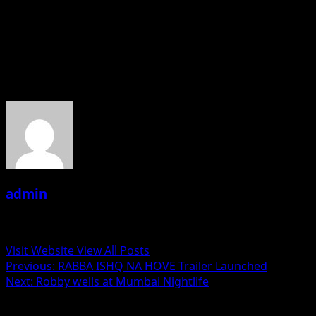
Uday Bhagat (PRO)
About the Author
admin
Administrator
Visit Website
View All Posts
Post
Previous:
RABBA ISHQ NA HOVE Trailer Launched
Next:
Robby wells at Mumbai Nightlife
navigation
Related Stories