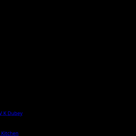
 V K Dubey
a Kitchen