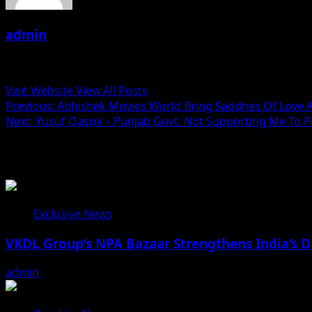
admin
Administrator
Visit Website
View All Posts
Post
Previous:
Abhishek Movies World Bring Saddnes Of Love 
Next:
Yusuf Qasmi – Punjab Govt. Not Supporting Me To
navigation
Related Stories
Exclusive News
VKDL Group’s NPA Bazaar Strengthens India’s D
admin
August 5, 2026