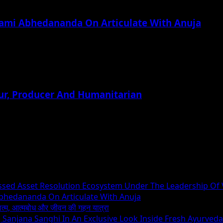
wami Abhedananda On Articulate With Anuja
ur, Producer And Humanitarian
essed Asset Resolution Ecosystem Under The Leadership Of
Abhedananda On Articulate With Anuja
ध्यात्म, आत्मबोध और जीवन की गहन यात्रा
ng Sanjana Sanghi In An Exclusive Look Inside Fresh Ayurved