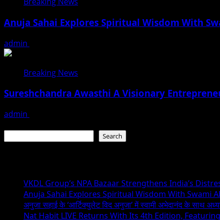
Breaking News
Anuja Sahai Explores Spiritual Wisdom With S
admin
August 5, 2026
Breaking News
Sureshchandra Awasthi A Visionary Entreprene
admin
August 1, 2026
Search
Search
Recent Posts
VKDL Group’s NPA Bazaar Strengthens India’s Distr
Anuja Sahai Explores Spiritual Wisdom With Swami 
अनुजा सहाई के ‘आर्टिक्युलेट विद अनुजा’ में स्वामी अभेदानंद के साथ अ
Nat Habit LIVE Returns With Its 4th Edition, Featuri