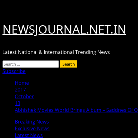
Skip
August 6, 2026
to
content
NEWSJOURNAL.NET.IN
Latest National & International Trending News
Primary
Search
Menu
for:
Subscribe
Home
2017
October
13
Abhishek Movies World Brings Album – Saddnes Of 
Breaking News
Exclusive News
Latest News