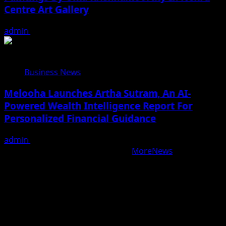
Centre Art Gallery
admin
August 7, 2026
Business News
Melooha Launches Artha Sutram, An AI-
Powered Wealth Intelligence Report For
Personalized Financial Guidance
admin
August 7, 2026
Copyright © All rights reserved.
|
MoreNews
by AF
themes.