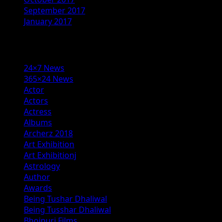
September 2017
January 2017
Categories
24×7 News
365×24 News
Actor
Actors
Actress
Albums
Archerz 2018
Art Exhibition
Art Exhibitionj
Astrology
Author
Awards
Being Tushar Dhaliwal
Being Tusshar Dhaliwal
Bhojpuri Films