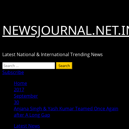
Skip
August 9, 2026
to
content
NEWSJOURNAL.NET.I
Latest National & International Trending News
Primary
Search
Menu
for:
Subscribe
Home
2017
September
30
Anjana Singh & Yash Kumar Teamed Once Again
after A Long Gap
Latest News