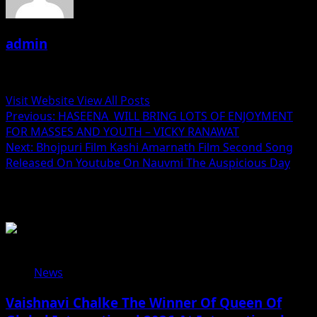
admin
Administrator
Visit Website
View All Posts
Post
Previous:
HASEENA WILL BRING LOTS OF ENJOYMENT
FOR MASSES AND YOUTH – VICKY RANAWAT
navigation
Next:
Bhojpuri Film Kashi Amarnath Film Second Song
Released On Youtube On Nauvmi The Auspicious Day
Related Stories
News
Vaishnavi Chalke The Winner Of Queen Of