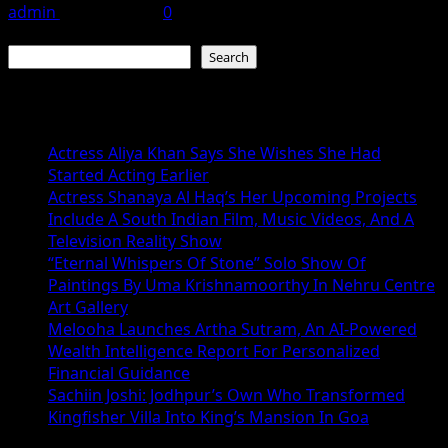
admin
June 15, 2026
0
Search
Search
Recent Posts
Actress Aliya Khan Says She Wishes She Had
Started Acting Earlier
Actress Shanaya Al Haq’s Her Upcoming Projects
Include A South Indian Film, Music Videos, And A
Television Reality Show
“Eternal Whispers Of Stone” Solo Show Of
Paintings By Uma Krishnamoorthy In Nehru Centre
Art Gallery
Melooha Launches Artha Sutram, An AI-Powered
Wealth Intelligence Report For Personalized
Financial Guidance
Sachiin Joshi: Jodhpur’s Own Who Transformed
Kingfisher Villa Into King’s Mansion In Goa