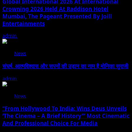
Global International 2026 At International
Crowning 2026 Held At Raddison Hotel
Mumbai, The Pageant Presented By Joill
Entertainments
admin
August 2, 2026
News
संघर्ष, आत्मविश्वास और सपनों की उड़ान का नाम है मोनिका सुराजी
admin
June 15, 2026
News
“From Hollywood To India: Wins Deus Unveils
‘The Cinema – A Brief History’” Most Cinematic
And Professional Choice For Media