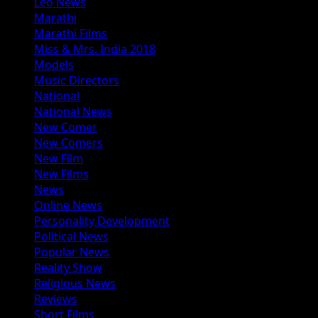
Leo News
Marathi
Marathi Films
Miss & Mrs. India 2018
Models
Music Directors
National
National News
New Comer
New Comers
New Film
New Films
News
Online News
Personality Development
Political News
Popular News
Reality Show
Religious News
Reviews
Short Films