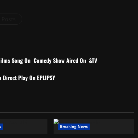
l Posts
h Films Song On Comedy Show Aired On &TV
o Direct Play On EPLIPSY
s
Breaking News