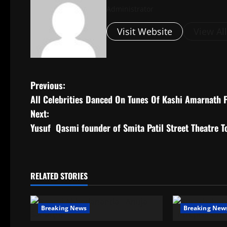
Administrator
Visit Website
View Al
P
Previous:
All Celebrities Danced On Tunes Of Kashi Amarnat
o
Next:
s
Yusuf Qasmi founder of Smita Patil Street Theatre T
t
n
RELATED STORIES
a
Breaking News
Breaking New
v