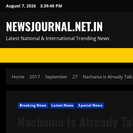
Skip
August 7, 2026
3:39:49 PM
to
content
NEWSJOURNAL.NET.IN
Latest National & International Trending News
Home
2017
September
27
Nachania Is Already Talk
Breaking News
Latest News
Special News
Nachania Is Already Ta