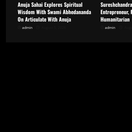
i
Anuja Sahai Explores Spiritual
Sureshchandra
Wisdom With Swami Abhedananda
Entrepreneur,
g
On Articulate With Anuja
Humanitarian
a
admin
August 5, 2026
admin
Augu
t
i
o
n