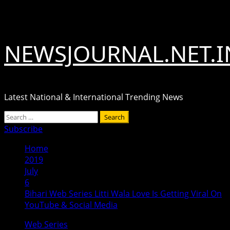
Skip
August 6, 2026
to
content
NEWSJOURNAL.NET.I
Latest National & International Trending News
Primary
Search
Menu
for:
Subscribe
Home
2019
July
6
Bihari Web Series Litti Wala Love Is Getting Viral On
YouTube & Social Media
Web Series