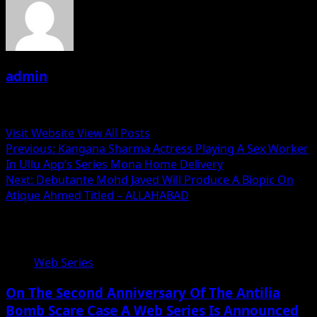
admin
Administrator
Visit Website
View All Posts
Post
Previous:
Kangana Sharma Actress Playing A Sex Worker
In Ullu App’s Series Mona Home Delivery
navigation
Next:
Debutante Mohd Javed Will Produce A Biopic On
Atique Ahmed Titled – ALLAHABAD
Related Stories
Web Series
On The Second Anniversary Of The Antilia
Bomb Scare Case A Web Series Is Announced