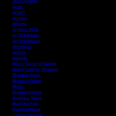
365×24 News
Actor
Actors
Actress
Albums
Archerz 2018
Art Exhibition
Art Exhibitionj
Astrology
Author
Awards
Being Tushar Dhaliwal
Being Tusshar Dhaliwal
Bhojpuri Films
Bhojpuri News
Blogs
Breaking News
Business News
Businessmen
businessNews
Cannes Festival