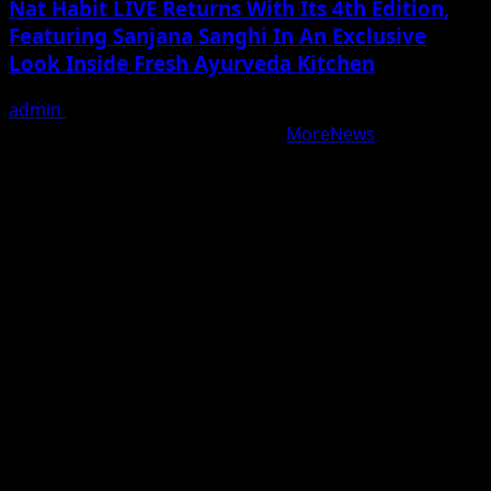
Nat Habit LIVE Returns With Its 4th Edition,
Featuring Sanjana Sanghi In An Exclusive
Look Inside Fresh Ayurveda Kitchen
admin
August 5, 2026
Copyright © All rights reserved.
|
MoreNews
by AF
themes.