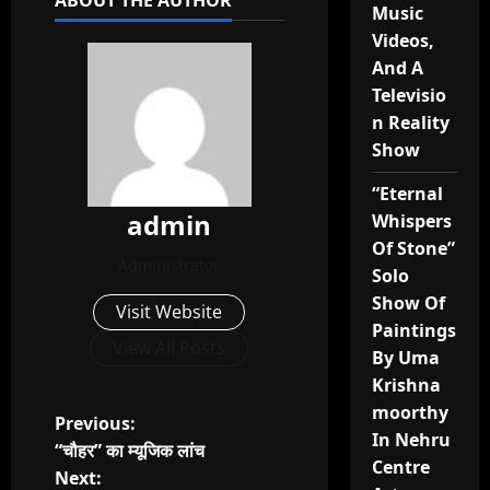
ABOUT THE AUTHOR
Music
Videos,
And A
Televisio
n Reality
Show
“Eternal
admin
Whispers
Of Stone”
Administrator
Solo
Show Of
Visit Website
Paintings
View All Posts
By Uma
Krishna
moorthy
P
Previous:
In Nehru
“चौहर” का म्यूजिक लांच
Centre
o
Next: