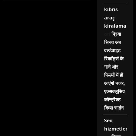
kıbrıs
araç
kiralama
on
प्रिया
सिन्हा अब
वर्ल्डवाइड
रिकॉर्ड्स के
गाने और
फिल्मों में ही
आएंगी नजर,
एक्सक्लूसिव
कॉन्ट्रैक्ट
किया साईन
Seo
hizmetleri