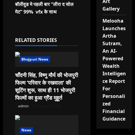
Art
बॉलीवुड मे पहली बार “लीरा द सोल
s
Gallery
मेट” 99% vfx के साथ
t
Melooha
Launches
n
Artha
RELATED STORIES
Sutram,
a
An AI-
v
Powered
Bhojpuri News
Wealth
i
Intelligen
चाँदनी सिंह, विष्णु मौर्य की भोजपुरी
ce Report
g
फिल्म ‘परिवार के रखवाला’ की
For
शूटिंग शुरू, साथ ही 11 भोजपुरी
a
Personali
फिल्मों का हुआ ग्रैंड मुहूर्त
zed
admin
August 3, 2026
t
Financial
Guidance
i
News