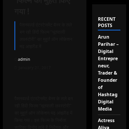
फिल्म का मुहर्त किए
गया !
RECENT
पैशनवर्ल्ड एंटरटेनमेंट बैनर के तले
POSTS
बन रही हिंदी फिल्म “भूतवाली
Arun
लवस्टोरी” का मुहूर्त ऑन लोकेशन
Parihar –
मढ़ आइलैंड में
Digital
Entrepre
admin
neur,
January 21, 2017
Trader &
Founder
of
Hashtag
पैशनवर्ल्ड एंटरटेनमेंट बैनर के तले बन
Digital
रही हिंदी फिल्म “भूतवाली लवस्टोरी”
Media
का मुहूर्त ऑन लोकेशन मढ़ आइलैंड में
किया गया। इस फिल्म के निर्माता
Actress
सारिका विनोद तांबे हैं निर्देशक औऱ
Aliya