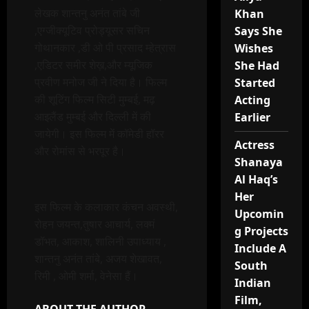
लेखक शान्तनु अनंत तांबे जी
Khan
,एग्जीक्यूटिव प्रोड्यूसर सचिन
Says She
गोथानकार ,डी ओ पी प्रसाद म्हेत्रास
Wishes
,एडिटर समीर शेख़,और म्यूजिक
She Had
प्रवीण मनोज जी ने दिया है। फिल्म
Started
की शूटिंग फिल्म सिटी मुम्बई, मढ़
Acting
आइलैंड मुम्बई और दिल्ली में की
Earlier
जायेगी। इस फिल्म में कॉमेडी हॉरर
Actress
और रोमांस से भरपूर है।
Shanaya
Al Haq’s
Her
इस फिल्म के कलाकार कंचन अवस्थी,
Upcomin
रोहन जयन्त,तुषार आचार्य, लक्मं
g Projects
डॉभत, आकाश, शालिनी उपाध्याय ,
Include A
शान्तनु अनंत तांबे, अजय शेखावत,
South
रिमी , ओमी शर्मा, वेनेसा हैं।
Indian
Film,