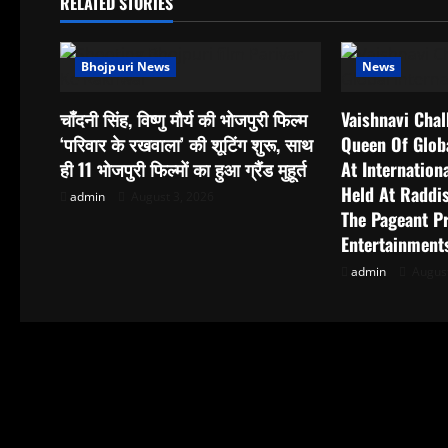
RELATED STORIES
a
Bhojpuri News
News
v
i
चाँदनी सिंह, विष्णु मौर्य की भोजपुरी फिल्म
Vaishnavi Cha
‘परिवार के रखवाला’ की शूटिंग शुरू, साथ
Queen Of Globa
g
ही 11 भोजपुरी फिल्मों का हुआ ग्रैंड मुहूर्त
At Internatio
Held At Raddi
a
admin
August 3, 2026
The Pageant Pr
t
Entertainment
admin
August
i
o
n